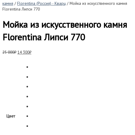
камня
/
Florentina (Россия) - Кварц
/ Мойка из искусственного камня
Florentina Липси 770
Мойка из искусственного камня
Florentina Липси 770
Первоначальная
Текущая
25 000
₽
14 300
₽
цена
цена:
составляла
14
25
300₽.
000₽.
Цвет