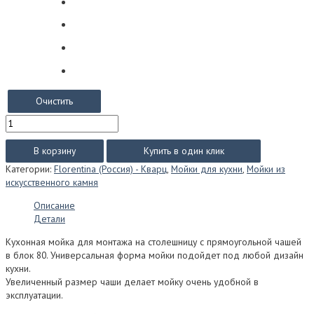
Очистить
Количество
товара
Мойка
В корзину
Купить в один клик
из
Категории:
Florentina (Россия) - Кварц
,
Мойки для кухни
,
Мойки из
искусственного
искусственного камня
камня
Florentina
Описание
Липси
Детали
770
Кухонная мойка для монтажа на столешницу с прямоугольной чашей
в блок 80. Универсальная форма мойки подойдет под любой дизайн
кухни.
Увеличенный размер чаши делает мойку очень удобной в
эксплуатации.