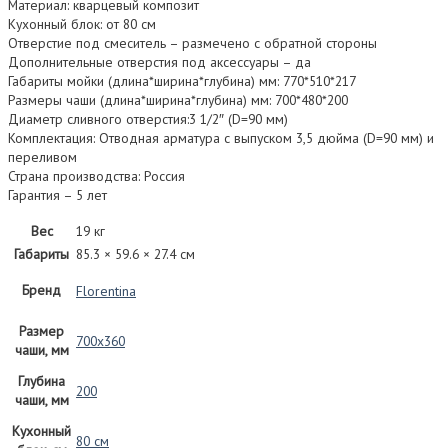
Материал: кварцевый композит
Кухонный блок: от 80 см
Отверстие под смеситель – размечено с обратной стороны
Дополнительные отверстия под аксессуары – да
Габариты мойки (длина*ширина*глубина) мм: 770*510*217
Размеры чаши (длина*ширина*глубина) мм: 700*480*200
Диаметр сливного отверстия:3 1/2″ (D=90 мм)
Комплектация: Отводная арматура с выпуском 3,5 дюйма (D=90 мм) и
переливом
Страна производства: Россия
Гарантия – 5 лет
Вес
19 кг
Габариты
85.3 × 59.6 × 27.4 см
Бренд
Florentina
Размер
700х360
чаши, мм
Глубина
200
чаши, мм
Кухонный
80 см