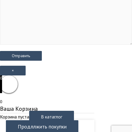
×
0
0
Ваша Корзина
Корзина пуста
В катаглог
Продллжить покупки