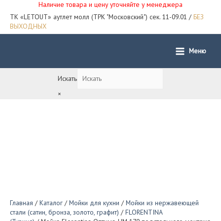
Наличие товара и цену уточняйте у менеджера
ТК «LETOUT» аутлет молл (ТРК "Московский") сек. 11-09.01 /
БЕЗ
ВЫХОДНЫХ
Меню
Main
Menu
Искать
×
Главная
/
Каталог
/
Мойки для кухни
/
Мойки из нержавеющей
стали (сатин, бронза, золото, графит)
/
FLORENTINA