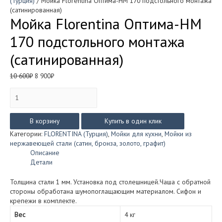
(Турция)
/ Мойка Florentina Оптима-HM 170 подстольного монтажа
(сатинированная)
Мойка Florentina Оптима-HM
170 подстольного монтажа
(сатинированная)
Первоначальная
Текущая
10 600
₽
8 900
₽
цена
цена:
Количество
составляла
8
товара
10
900₽.
Мойка
600₽.
Florentina
В корзину
Купить в один клик
Оптима-
Категории:
FLORENTINA (Турция)
,
Мойки для кухни
,
Мойки из
HM
нержавеющей стали (сатин, бронза, золото, графит)
170
Описание
подстольного
Детали
монтажа
(сатинированная)
Толщина стали 1 мм. Установка под столешницей.Чаша с обратной
стороны обработана шумопоглащающим материалом. Сифон и
крепежи в комплекте.
Вес
4 кг