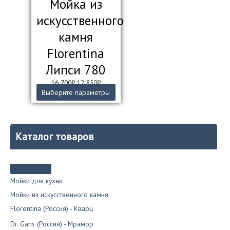
Мойка из
искусственного
камня
Florentina
Липси 780
Первоначальная
Текущая
16 700
₽
12 850
₽
цена
цена:
Этот
Выберите параметры
составляла
12
товар
16
850₽.
имеет
700₽.
несколько
вариаций.
Каталог товаров
Опции
можно
выбрать
на
странице
Мойки для кухни
товара.
Мойки из искусственного камня
Florentina (Россия) - Кварц
Dr. Gans (Россия) - Мрамор