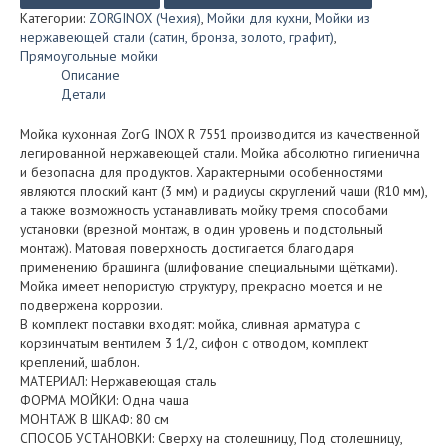
INOX
Категории:
ZORGINOX (Чехия)
,
Мойки для кухни
,
Мойки из
R
нержавеющей стали (сатин, бронза, золото, графит)
,
7551
Прямоугольные мойки
Описание
Детали
Мойка кухонная ZorG INOX R 7551 производится из качественной
легированной нержавеющей стали. Мойка абсолютно гигиенична
и безопасна для продуктов. Характерными особенностями
являются плоский кант (3 мм) и радиусы скруглений чаши (R10 мм),
а также возможность устанавливать мойку тремя способами
установки (врезной монтаж, в один уровень и подстольный
монтаж). Матовая поверхность достигается благодаря
применению брашинга (шлифование специальными щётками).
Мойка имеет непористую структуру, прекрасно моется и не
подвержена коррозии.
В комплект поставки входят: мойка, сливная арматура с
корзинчатым вентилем 3 1/2, сифон с отводом, комплект
креплений, шаблон.
МАТЕРИАЛ: Нержавеющая сталь
ФОРМА МОЙКИ: Одна чаша
МОНТАЖ В ШКАФ: 80 см
СПОСОБ УСТАНОВКИ: Сверху на столешницу, Под столешницу,