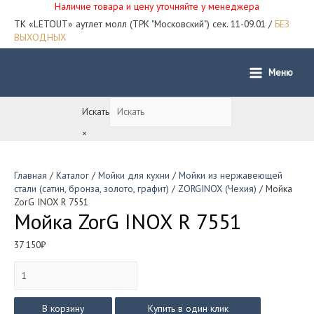
Наличие товара и цену уточняйте у менеджера
ТК «LETOUT» аутлет молл (ТРК "Московский") сек. 11-09.01 /
БЕЗ
ВЫХОДНЫХ
Меню
Main
Menu
Искать
×
Главная
/
Каталог
/
Мойки для кухни
/
Мойки из нержавеющей
стали (сатин, бронза, золото, графит)
/
ZORGINOX (Чехия)
/ Мойка
ZorG INOX R 7551
Мойка ZorG INOX R 7551
37 150
₽
Количество
товара
Мойка
ZorG
В корзину
Купить в один клик