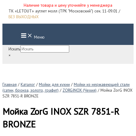
Наличие товара и цену уточняйте у менеджера
Перейти
ТК «LETOUT» аутлет молл (ТРК "Московский") сек. 11-09.01 /
к
БЕЗ ВЫХОДНЫХ
содержимому
Main
Меню
Menu
Искать
×
Главная
/
Каталог
/
Мойки для кухни
/
Мойки из нержавеющей стали
(сатин, бронза, золото, графит)
/
ZORGINOX (Чехия)
/ Мойка ZorG INOX
SZR 7851-R BRONZE
Мойка ZorG INOX SZR 7851-R
BRONZE