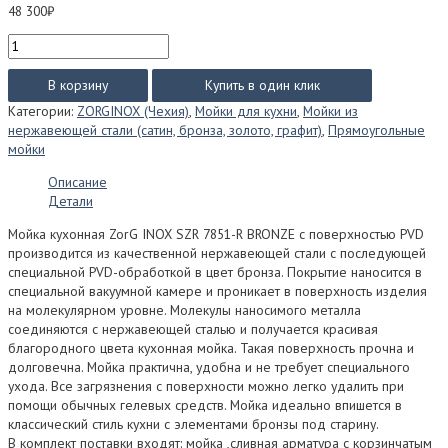
48 300
₽
Количество
товара
Мойка
В корзину
Купить в один клик
ZorG
Категории:
ZORGINOX (Чехия)
,
Мойки для кухни
,
Мойки из
INOX
нержавеющей стали (сатин, бронза, золото, графит)
,
Прямоугольные
SZR
мойки
7851-
R
Описание
BRONZE
Детали
Мойка кухонная ZorG INOX SZR 7851-R BRONZE с поверхностью PVD
производится из качественной нержавеющей стали с последующей
специальной PVD-обработкой в цвет бронза. Покрытие наносится в
специальной вакуумной камере и проникает в поверхность изделия
на молекулярном уровне. Молекулы наносимого металла
соединяются с нержавеющей сталью и получается красивая
благородного цвета кухонная мойка. Такая поверхность прочна и
долговечна. Мойка практична, удобна и не требует специального
ухода. Все загрязнения с поверхности можно легко удалить при
помощи обычных гелевых средств. Мойка идеально впишется в
классический стиль кухни с элементами бронзы под старину.
В комплект поставки входят: мойка ,сливная арматура с корзинчатым