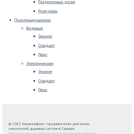
Разделочные доски
Ролл-маты
Полотенцесушители
Водяные
Эконом
Стандарт
Люкс
Электрические
Эконом
Стандарт
Люкс
© 2021 Аквакомфорт - продажа моек для кухни,
смесителей, душевых систем в Самаре.
Информация на сайте является публичной офертой