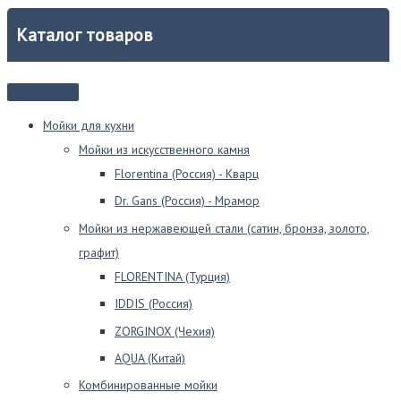
вариаций.
Опции
Каталог товаров
можно
выбрать
на
странице
товара.
Мойки для кухни
Мойки из искусственного камня
Florentina (Россия) - Кварц
Dr. Gans (Россия) - Мрамор
Мойки из нержавеющей стали (сатин, бронза, золото,
графит)
FLORENTINA (Турция)
IDDIS (Россия)
ZORGINOX (Чехия)
AQUA (Китай)
Комбинированные мойки