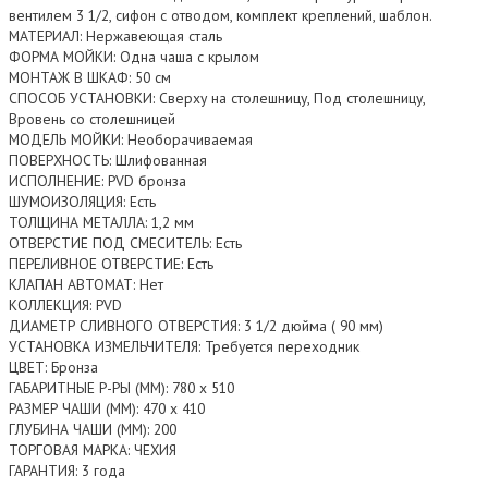
вентилем 3 1/2, сифон с отводом, комплект креплений, шаблон.
МАТЕРИАЛ: Нержавеющая сталь
ФОРМА МОЙКИ: Одна чаша с крылом
МОНТАЖ В ШКАФ: 50 см
СПОСОБ УСТАНОВКИ: Сверху на столешницу, Под столешницу,
Вровень со столешницей
МОДЕЛЬ МОЙКИ: Необорачиваемая
ПОВЕРХНОСТЬ: Шлифованная
ИСПОЛНЕНИЕ: PVD бронза
ШУМОИЗОЛЯЦИЯ: Есть
ТОЛЩИНА МЕТАЛЛА: 1,2 мм
ОТВЕРСТИЕ ПОД СМЕСИТЕЛЬ: Есть
ПЕРЕЛИВНОЕ ОТВЕРСТИЕ: Есть
КЛАПАН АВТОМАТ: Нет
КОЛЛЕКЦИЯ: PVD
ДИАМЕТР СЛИВНОГО ОТВЕРСТИЯ: 3 1/2 дюйма ( 90 мм)
УСТАНОВКА ИЗМЕЛЬЧИТЕЛЯ: Требуется переходник
ЦВЕТ: Бронза
ГАБАРИТНЫЕ Р-РЫ (ММ): 780 x 510
РАЗМЕР ЧАШИ (ММ): 470 x 410
ГЛУБИНА ЧАШИ (ММ): 200
ТОРГОВАЯ МАРКА: ЧЕХИЯ
ГАРАНТИЯ: 3 года