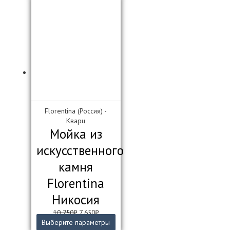
12
800₽.
имеет
000₽.
несколько
вариаций.
Опции
можно
выбрать
на
странице
товара.
Florentina (Россия) -
Кварц
Мойка из
искусственного
камня
Florentina
Никосия
Первоначальная
Текущая
10 750
₽
7 650
₽
цена
цена:
Этот
Выберите параметры