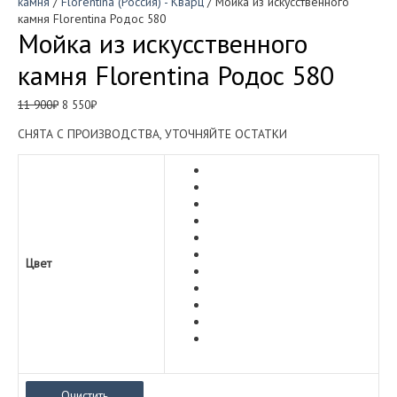
камня
/
Florentina (Россия) - Кварц
/ Мойка из искусственного
камня Florentina Родос 580
Мойка из искусственного
камня Florentina Родос 580
Первоначальная
Текущая
11 900
₽
8 550
₽
цена
цена:
СНЯТА С ПРОИЗВОДСТВА, УТОЧНЯЙТЕ ОСТАТКИ
составляла
8
11
550₽.
900₽.
Цвет
Очистить