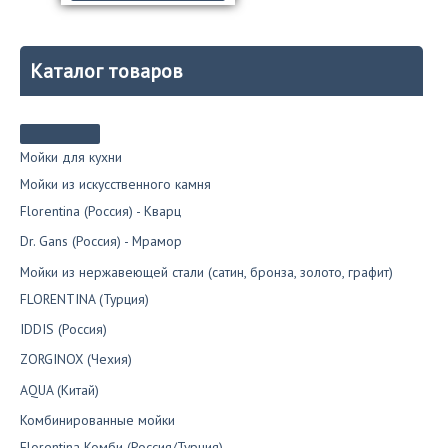
составляла
7
товар
10
650₽.
имеет
750₽.
несколько
вариаций.
Каталог товаров
Опции
можно
выбрать
на
странице
Мойки для кухни
товара.
Мойки из искусственного камня
Florentina (Россия) - Кварц
Dr. Gans (Россия) - Мрамор
Мойки из нержавеющей стали (сатин, бронза, золото, графит)
FLORENTINA (Турция)
IDDIS (Россия)
ZORGINOX (Чехия)
AQUA (Китай)
Комбинированные мойки
Florentina Комби (Россия/Турция)