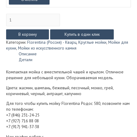
Количество
товара
Мойка
из
В корзину
Купить в один клик
искусственного
Категории:
Florentina (Россия) - Кварц
,
Круглые мойки
,
Мойки для
камня
кухни
,
Мойки из искусственного камня
Florentina
Описание
Родос
Детали
580
Компактная мойка с вместительной чашей и крылом. Отличное
решение для небольшой кухни. Оборачиваемая модель.
Цвета: жасмин, шампань, бежевый, песочный, мокко, грей,
коричневый, черный, антрацит, капучино
Для того чтобы купить мойку Florentina Родос 580, позвоните нам
по телефонам:
+7 (846) 231-24-25
+7 (927) 716 88 08
+7 (917) 941-37-38
Наш график работы: