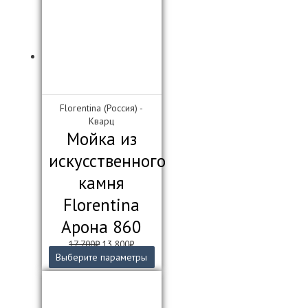
Florentina (Россия) -
Кварц
Мойка из
искусственного
камня
Florentina
Арона 860
Первоначальная
Текущая
17 700
₽
13 800
₽
цена
цена:
Этот
Выберите параметры
составляла
13
товар
17
800₽.
имеет
700₽.
несколько