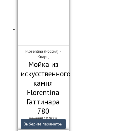
вариаций.
Опции
можно
выбрать
на
странице
товара.
Florentina (Россия) -
Кварц
Мойка из
искусственного
камня
Florentina
Гаттинара
780
Первоначальная
Текущая
12 000
₽
10 800
₽
цена
цена:
Этот
Выберите параметры
составляла
10
товар