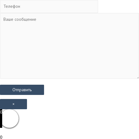
×
0
0