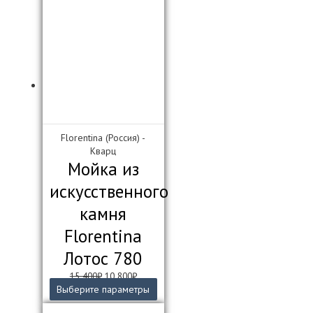
Florentina (Россия) -
Кварц
Мойка из
искусственного
камня
Florentina
Лотос 780
Первоначальная
Текущая
15 400
₽
10 800
₽
цена
цена:
Этот
Выберите параметры
составляла
10
товар