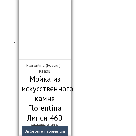
16
850₽.
имеет
700₽.
несколько
вариаций.
Опции
можно
выбрать
на
странице
товара.
Florentina (Россия) -
Кварц
Мойка из
искусственного
камня
Florentina
Липси 460
Первоначальная
Текущая
11 600
₽
9 300
₽
цена
цена:
Этот
Выберите параметры