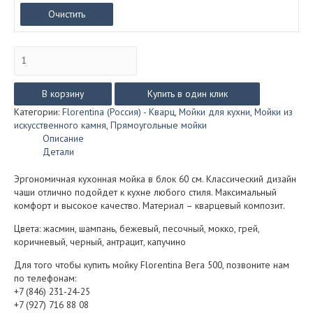
Очистить
Количество
товара
Мойка
из
В корзину
Купить в один клик
искусственного
Категории:
Florentina (Россия) - Кварц
,
Мойки для кухни
,
Мойки из
камня
искусственного камня
,
Прямоугольные мойки
Florentina
Описание
Вега
Детали
500
(подстольный
Эргономичная кухонная мойка в блок 60 см. Классический дизайн
монтаж)
чаши отлично подойдет к кухне любого стиля. Максимальный
комфорт и высокое качество. Материал – кварцевый композит.
Цвета: жасмин, шампань, бежевый, песочный, мокко, грей,
коричневый, черный, антрацит, капучино
Для того чтобы купить мойку Florentina Вега 500, позвоните нам
по телефонам:
+7 (846) 231-24-25
+7 (927) 716 88 08