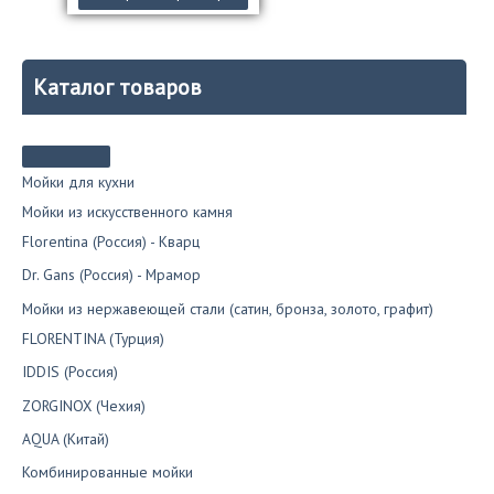
составляла
9
товар
10
500₽.
имеет
500₽.
несколько
вариаций.
Каталог товаров
Опции
можно
выбрать
на
странице
Мойки для кухни
товара.
Мойки из искусственного камня
Florentina (Россия) - Кварц
Dr. Gans (Россия) - Мрамор
Мойки из нержавеющей стали (сатин, бронза, золото, графит)
FLORENTINA (Турция)
IDDIS (Россия)
ZORGINOX (Чехия)
AQUA (Китай)
Комбинированные мойки