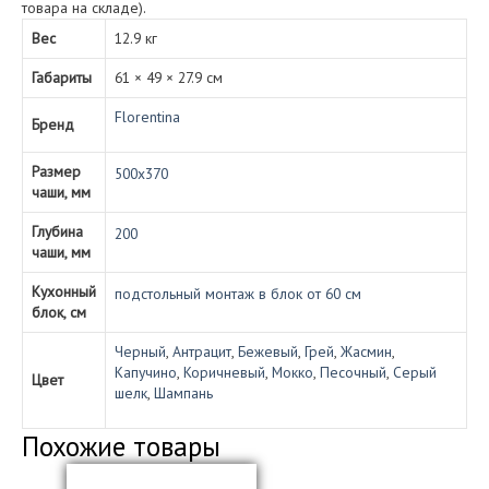
товара на складе).
Вес
12.9 кг
Габариты
61 × 49 × 27.9 см
Florentina
Бренд
Размер
500х370
чаши, мм
Глубина
200
чаши, мм
Кухонный
подстольный монтаж в блок от 60 см
блок, см
Черный
,
Антрацит
,
Бежевый
,
Грей
,
Жасмин
,
Капучино
,
Коричневый
,
Мокко
,
Песочный
,
Серый
Цвет
шелк
,
Шампань
Похожие товары