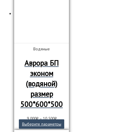
вариаций.
Опции
можно
выбрать
на
странице
товара.
Водяные
Аврора БП
эконом
(водяной)
размер
500*600*500
9 000
₽
–
10 500
₽
Этот
Выберите параметры
товар