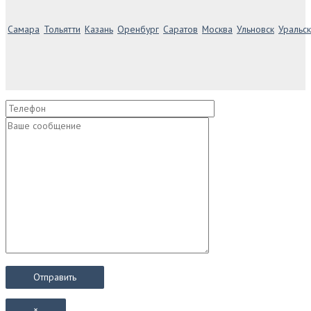
Самара
Тольятти
Казань
Оренбург
Саратов
Москва
Ульновск
Уральск
×