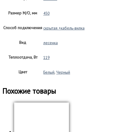
размер
450*600
Размер М/О, мм
450
Способ подключения
скрытая +кабель-вилка
Вид
лесенка
Теплоотдача, Вт
119
Цвет
Белый
,
Черный
Похожие товары