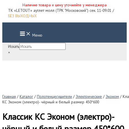
Наличие товара и цену уточняйте у менеджера
Перейти
ТК «LETOUT» аутлет молл (ТРК "Московский") сек. 11-09.01 /
к
БЕЗ ВЫХОДНЫХ
содержимому
Main
Меню
Menu
Искать
×
Главная
/
Каталог
/
Полотенцесушители
/
Электрические
/
Эконом
/ Кла
КС Эконом (электро)- чёрный и белый размер 450*600
Классик КС Эконом (электро)-
чёрный и белый размер 450*600