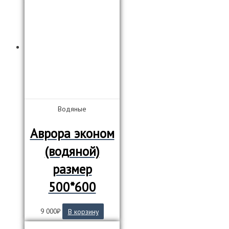
имеет
несколько
вариаций.
Опции
можно
выбрать
на
странице
товара.
Водяные
Аврора эконом
(водяной)
размер
500*600
9 000
₽
В корзину