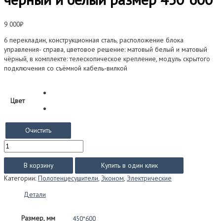
9 000
₽
6 перекладин, конструкционная сталь, расположение блока
управления- справа, цветовое решение: матовый белый и матовый
чёрный, в комплекте: телескопическое крепление, модуль скрытого
подключения со съёмной кабель-вилкой
Цвет
Очистить
Количество
товара
Классик
В корзину
Купить в один клик
КС
Категории:
Полотенцесушители
,
Эконом
,
Электрические
Эконом
(электро)-
Детали
чёрный
и
Размер, мм
450*600
белый