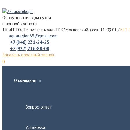
Перейти
к
Оборудование для кухни
содержимому
и ванной комнаты
ТК «LETOUT» аутлет молл (ТРК "Московский") сек. 11-09.01 /
БЕЗ
aquaregion63@gmail.com
+7 (846) 231-24-25
+7 (927) 716-88-08
Заказать обратный звонок
0
О компании
Переключатель
меню
Вопрос-ответ
Установка