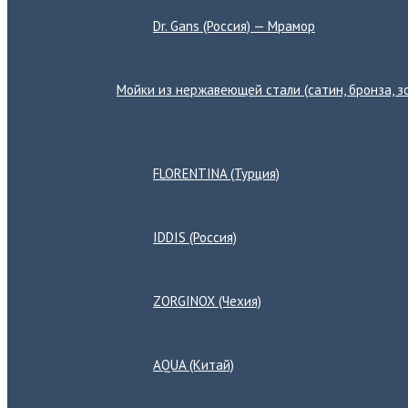
Dr. Gans (Россия) — Мрамор
Мойки из нержавеющей стали (сатин, бронза, зо
Переключатель
меню
FLORENTINA (Турция)
IDDIS (Россия)
ZORGINOX (Чехия)
AQUA (Китай)