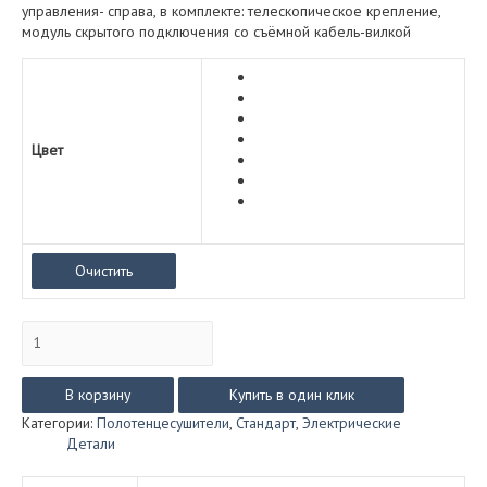
управления- справа, в комплекте: телескопическое крепление,
модуль скрытого подключения со съёмной кабель-вилкой
Цвет
Очистить
Количество
товара
Классик
Стандарт
В корзину
Купить в один клик
(электро)
Категории:
Полотенцесушители
,
Стандарт
,
Электрические
размер
Детали
500*650