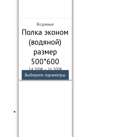
Водяные
Полка эконом
(водяной)
размер
500*600
14 300
₽
–
16 300
₽
Этот
Выберите параметры
товар
имеет
несколько
вариаций.
Опции
можно
выбрать
на
странице
товара.