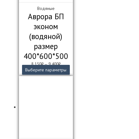
Водяные
Аврора БП
эконом
(водяной)
размер
400*600*500
8 150
₽
–
9 400
₽
Этот
Выберите параметры
товар
имеет
несколько
вариаций.
Опции
можно
выбрать
на
странице
товара.