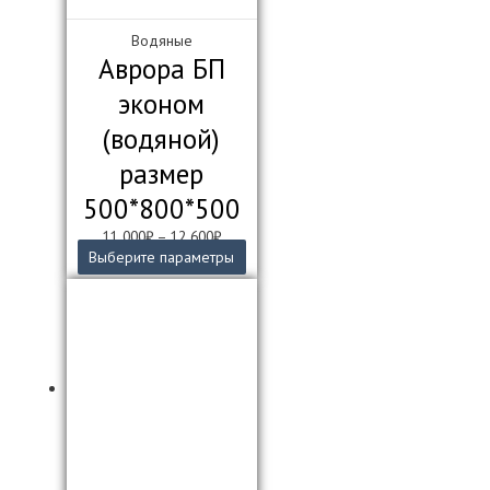
Водяные
Аврора БП
эконом
(водяной)
размер
500*800*500
11 000
₽
–
12 600
₽
Этот
Выберите параметры
товар
имеет
несколько
вариаций.
Опции
можно
выбрать
на
странице
товара.