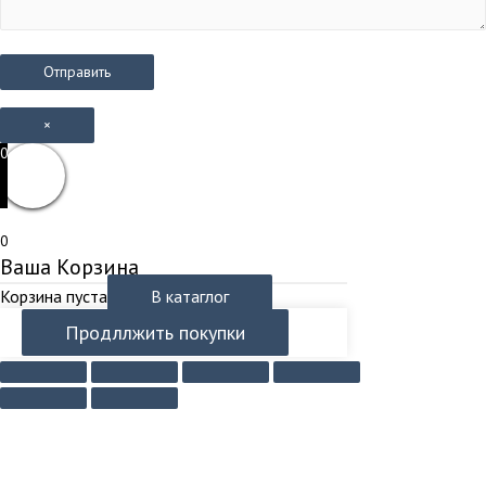
×
0
0
Ваша Корзина
Корзина пуста
В катаглог
Продллжить покупки