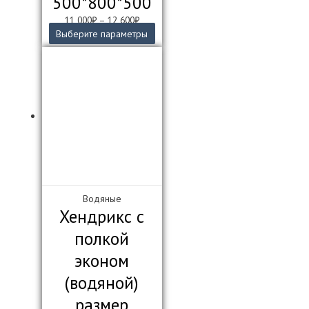
500*800*500
11 000
₽
–
12 600
₽
Этот
Выберите параметры
товар
имеет
несколько
вариаций.
Опции
можно
выбрать
на
странице
товара.
Водяные
Хендрикс с
полкой
эконом
(водяной)
размер