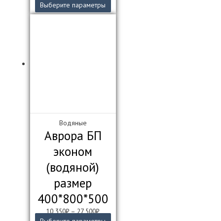
Этот
Выберите параметры
товар
имеет
несколько
вариаций.
Опции
можно
выбрать
на
странице
товара.
Водяные
Аврора БП
эконом
(водяной)
размер
400*800*500
10 350
₽
–
27 500
₽
Этот
Выберите параметры