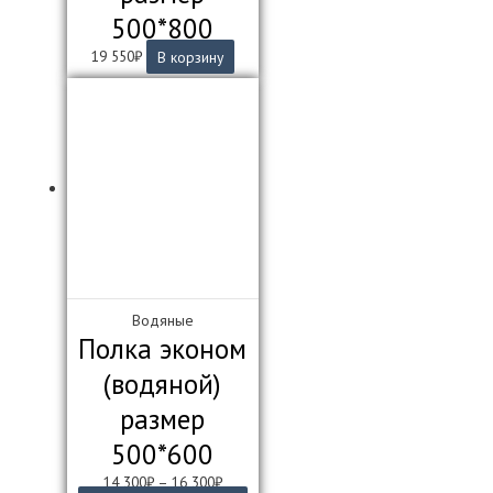
500*800
19 550
₽
В корзину
Водяные
Полка эконом
(водяной)
размер
500*600
14 300
₽
–
16 300
₽