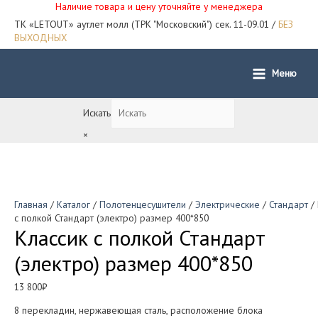
Наличие товара и цену уточняйте у менеджера
ТК «LETOUT» аутлет молл (ТРК "Московский") сек. 11-09.01 /
БЕЗ
ВЫХОДНЫХ
Меню
Main
Menu
Искать
×
Главная
/
Каталог
/
Полотенцесушители
/
Электрические
/
Стандарт
/ 
с полкой Стандарт (электро) размер 400*850
Классик с полкой Стандарт
(электро) размер 400*850
13 800
₽
8 перекладин, нержавеющая сталь, расположение блока