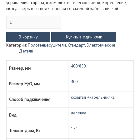
управления- справа, в комплекте: телескопическое крепление,
модуль скрытого подключения со съёмной кабель-вилкой
Количество
товара
Классик
с
В корзину
Купить в один клик
полкой
Категории:
Полотенцесушители
,
Стандарт
,
Электрические
Стандарт
Детали
(электро)
размер
400*850
400*850
Размер, мм
400
Размер М/О, мм
скрытая +кабель-вилка
Способ подключения
лесенка
Вид
174
Теплоотдача, Вт