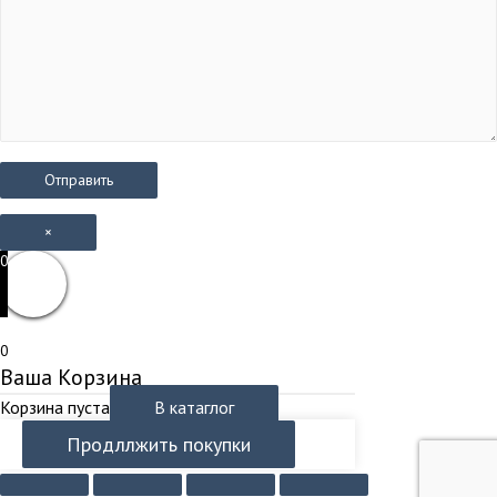
×
0
0
Ваша Корзина
Корзина пуста
В катаглог
Продллжить покупки