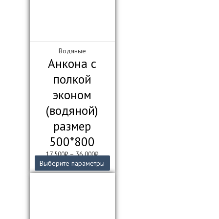
на
странице
товара.
Водяные
Анкона с
полкой
эконом
(водяной)
размер
500*800
17 500
₽
–
36 000
₽
Этот
Выберите параметры
товар
имеет
несколько
вариаций.
Опции
можно