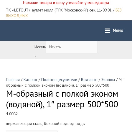
Наличие товара и цену уточняйте у менеджера
ТК «LETOUT» аутлет молл (ТРК "Московский") сек. 11-09.01 /
БЕЗ
ВЫХОДНЫХ
Меню
Main
Menu
Искать
×
Главная
/
Каталог
/
Полотенцесушители
/
Водяные
/
Эконом
/ М-
образный с полкой эконом (водяной), 1″ размер 500*500
М-образный с полкой эконом
(водяной), 1″ размер 500*500
4 000
₽
нержавеющая сталь, боковой подвод воды