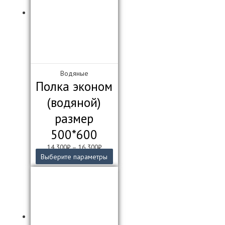
Водяные
Полка эконом
(водяной)
размер
500*600
14 300
₽
–
16 300
₽
Этот
Выберите параметры
товар
имеет
несколько
вариаций.
Опции
можно
выбрать