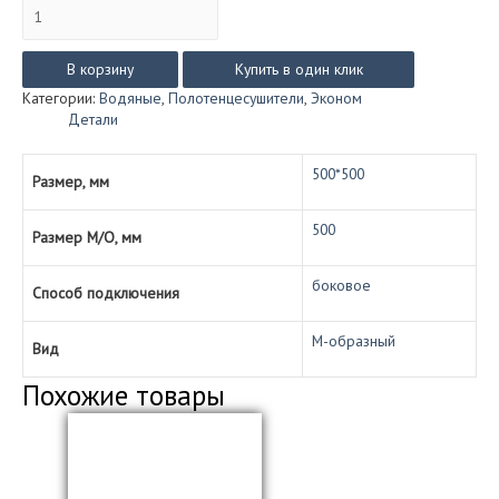
Количество
товара
М-
образный
В корзину
Купить в один клик
с
Категории:
Водяные
,
Полотенцесушители
,
Эконом
полкой
Детали
эконом
(водяной),
1"
500*500
Размер, мм
размер
500*500
500
Размер М/О, мм
боковое
Способ подключения
М-образный
Вид
Похожие товары