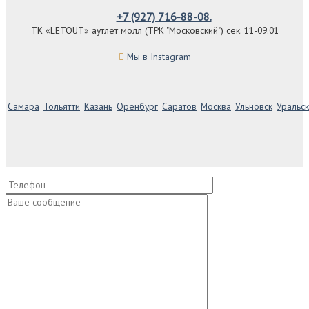
+7 (927) 716-88-08.
ТК «LETOUT» аутлет молл (ТРК "Московский") сек. 11-09.01
Мы в Instagram
Самара
Тольятти
Казань
Оренбург
Саратов
Москва
Ульновск
Уральск