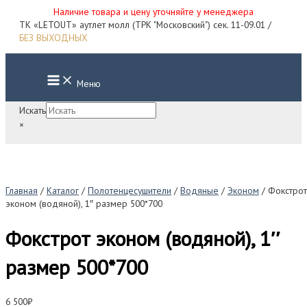
Наличие товара и цену уточняйте у менеджера
Перейти
ТК «LETOUT» аутлет молл (ТРК "Московский") сек. 11-09.01 /
к
БЕЗ ВЫХОДНЫХ
содержимому
Main
Меню
Menu
Искать
×
Главная
/
Каталог
/
Полотенцесушители
/
Водяные
/
Эконом
/ Фокстрот
эконом (водяной), 1″ размер 500*700
Фокстрот эконом (водяной), 1″
размер 500*700
6 500
₽