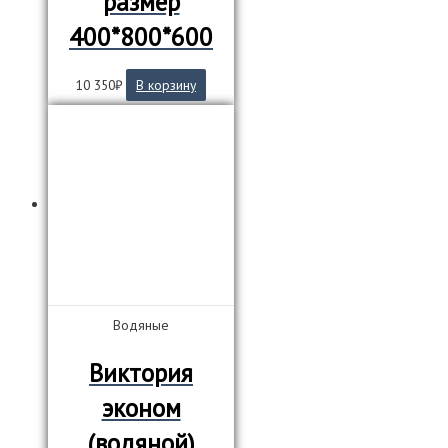
размер
400*800*600
10 350
₽
В корзину
Водяные
Виктория
эконом
(водяной)