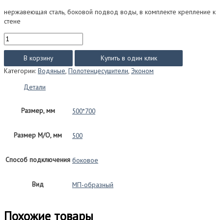
нержавеющая сталь, боковой подвод воды, в комплекте крепление к
стене
Количество
товара
Фокстрот
В корзину
Купить в один клик
эконом
Категории:
Водяные
,
Полотенцесушители
,
Эконом
(водяной),
1"
Детали
размер
500*700
Размер, мм
500*700
Размер М/О, мм
500
Способ подключения
боковое
Вид
МП-образный
Похожие товары