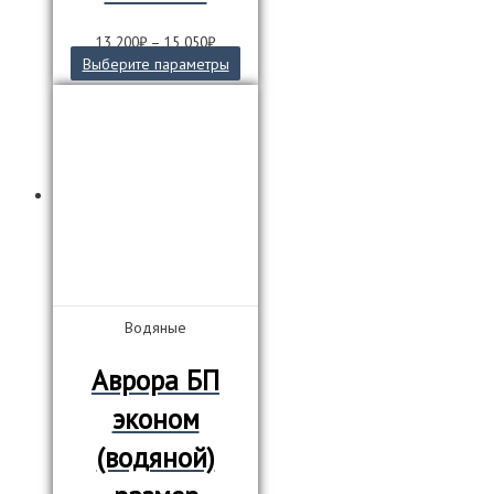
13 200
₽
–
15 050
₽
Этот
Выберите параметры
товар
имеет
несколько
вариаций.
Опции
можно
выбрать
на
странице
товара.
Водяные
Аврора БП
эконом
(водяной)