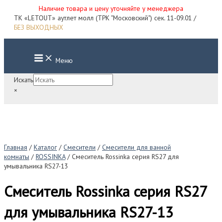
Наличие товара и цену уточняйте у менеджера
Перейти
ТК «LETOUT» аутлет молл (ТРК "Московский") сек. 11-09.01 /
к
БЕЗ ВЫХОДНЫХ
содержимому
Main
Меню
Menu
Искать
×
Главная
/
Каталог
/
Смесители
/
Смесители для ванной
комнаты
/
ROSSINKA
/ Смеситель Rossinka серия RS27 для
умывальника RS27-13
Смеситель Rossinka серия RS27
для умывальника RS27-13