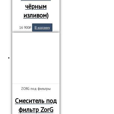
чёрным
изливом)
16 900
₽
В корзину
ZORG под фильтры
Смеситель под
фильтр ZorG