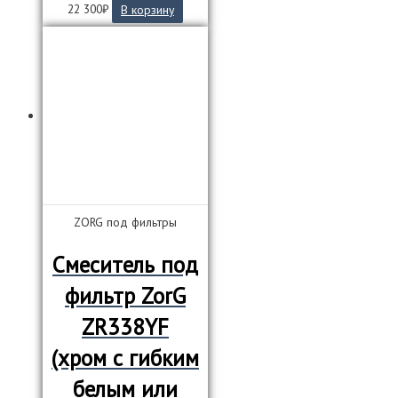
22 300
₽
В корзину
ZORG под фильтры
Смеситель под
фильтр ZorG
ZR338YF
(хром с гибким
белым или