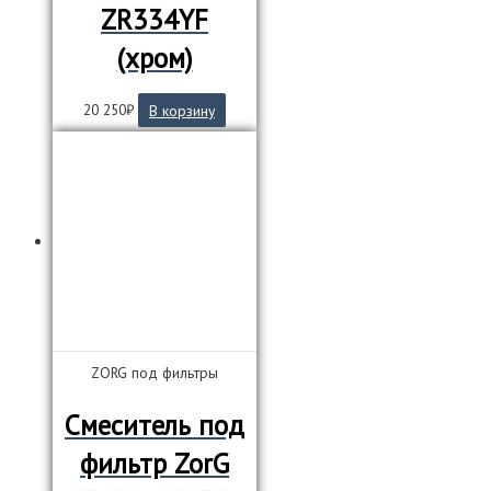
ZR334YF
(хром)
20 250
₽
В корзину
ZORG под фильтры
Смеситель под
фильтр ZorG