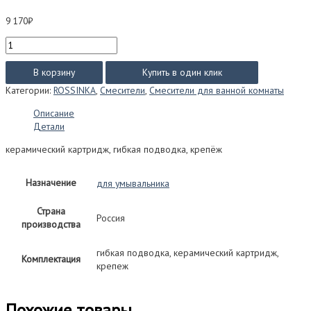
9 170
₽
Количество
товара
Смеситель
В корзину
Купить в один клик
Rossinka
Категории:
ROSSINKA
,
Смесители
,
Смесители для ванной комнаты
серия
RS27
Описание
для
Детали
умывальника
RS27-
керамический картридж, гибкая подводка, крепёж
13
Назначение
для умывальника
Страна
Россия
производства
гибкая подводка, керамический картридж,
Комплектация
крепеж
Похожие товары