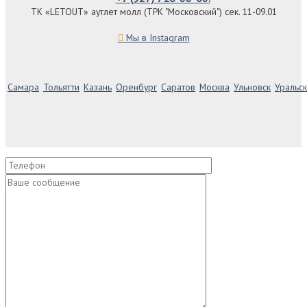
ТК «LETOUT» аутлет молл (ТРК "Московский") сек. 11-09.01
Мы в Instagram
Самара
Тольятти
Казань
Оренбург
Саратов
Москва
Ульновск
Уральск