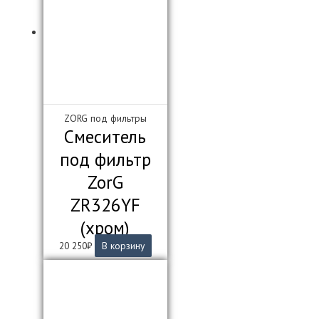
ZORG под фильтры
Смеситель
под фильтр
ZorG
ZR326YF
(хром)
20 250
₽
В корзину