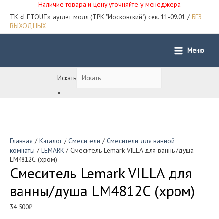
Наличие товара и цену уточняйте у менеджера
ТК «LETOUT» аутлет молл (ТРК "Московский") сек. 11-09.01 /
БЕЗ
ВЫХОДНЫХ
Меню
Main
Menu
Искать
×
Главная
/
Каталог
/
Смесители
/
Смесители для ванной
комнаты
/
LEMARK
/ Смеситель Lemark VILLA для ванны/душа
LM4812С (хром)
Смеситель Lemark VILLA для
ванны/душа LM4812С (хром)
34 500
₽