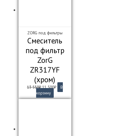
ZORG под фильтры
Смеситель
под фильтр
ZorG
ZR317YF
(хром)
Первоначальная
Текущая
13 550
₽
11 500
₽
В
цена
цена:
корзину
составляла
11
13
500₽.
550₽.