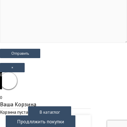
×
0
0
Ваша Корзина
Корзина пуста
В катаглог
Продллжить покупки