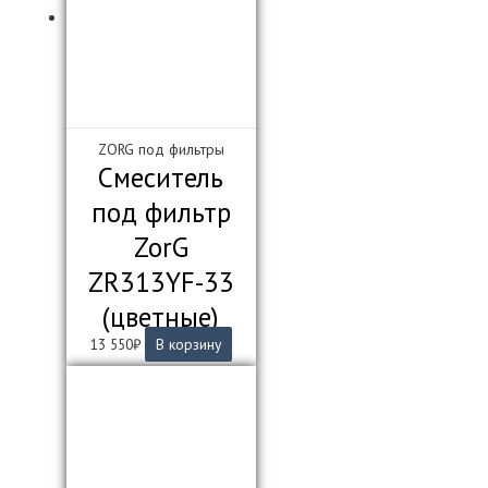
ZORG под фильтры
Смеситель
под фильтр
ZorG
ZR313YF-33
(цветные)
13 550
₽
В корзину