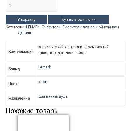
Количество
товара
Смеситель
Lemark
В корзину
Купить в один клик
VILLA
Категории:
LEMARK
,
Смесители
,
Смесители для ванной комнаты
для
Детали
ванны/
душа
LM4812С
керамический картридж, керамический
Комплектация
(хром)
дивертор, душевой набор
Lemark
Бренд
хром
Цвет
для ванны/душа
Назначение
Похожие товары