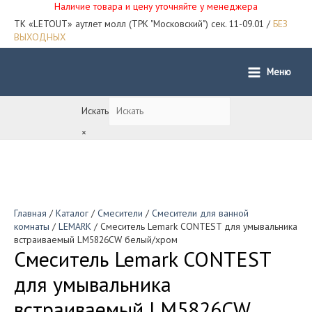
Наличие товара и цену уточняйте у менеджера
ТК «LETOUT» аутлет молл (ТРК "Московский") сек. 11-09.01 /
БЕЗ
ВЫХОДНЫХ
Меню
Main
Menu
Искать
×
Главная
/
Каталог
/
Смесители
/
Смесители для ванной
комнаты
/
LEMARK
/ Смеситель Lemark CONTEST для умывальника
встраиваемый LM5826CW белый/хром
Смеситель Lemark CONTEST
для умывальника
встраиваемый LM5826CW