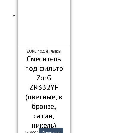
ZORG под фильтры
Смеситель
под фильтр
ZorG
ZR332YF
(цветные, в
бронзе,
сатин,
никель)
16 900
₽
В корзину