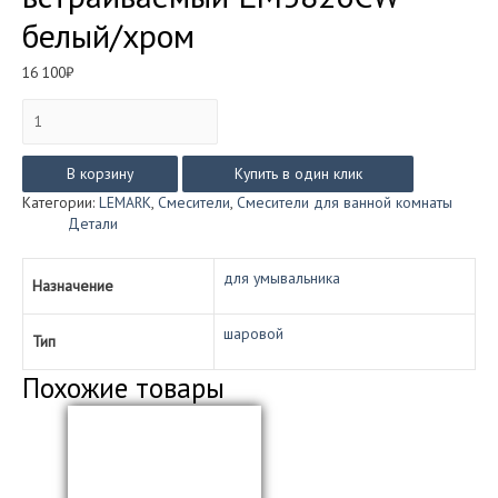
белый/хром
16 100
₽
Количество
товара
Смеситель
Lemark
В корзину
Купить в один клик
CONTEST
Категории:
LEMARK
,
Смесители
,
Смесители для ванной комнаты
для
Детали
умывальника
встраиваемый
LM5826CW
для умывальника
Назначение
белый/
хром
шаровой
Тип
Похожие товары