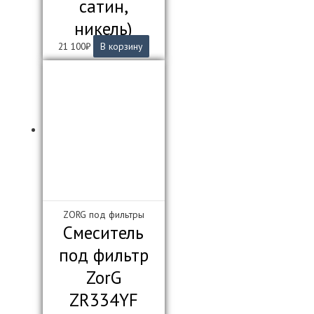
сатин,
никель)
21 100
₽
В корзину
ZORG под фильтры
Смеситель
под фильтр
ZorG
ZR334YF