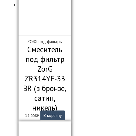
ZORG под фильтры
Смеситель
под фильтр
ZorG
ZR314YF-33
BR (в бронзе,
сатин,
никель)
13 550
₽
В корзину