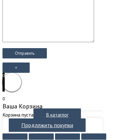
×
0
0
Ваша Корзина
Корзина пуста
В катаглог
Продллжить покупки