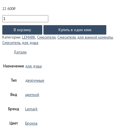
22 600
₽
Количество
товара
Смеситель
В корзину
Купить в один клик
Lemark
Категории:
LEMARK
,
Смесители
,
Смесители для ванной комнаты
,
VINTAGE
Смеситель для душа
для
душа
Детали
LM2803B
(бронза)
Назначение
для душа
Тип
двуручные
Вид
цветной
Бренд
Lemark
Цвет
Бронза