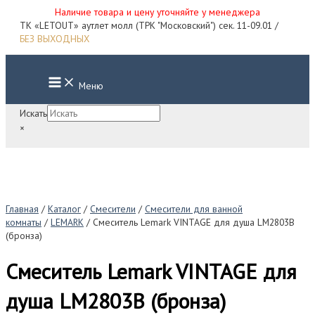
Наличие товара и цену уточняйте у менеджера
Перейти
ТК «LETOUT» аутлет молл (ТРК "Московский") сек. 11-09.01 /
к
БЕЗ ВЫХОДНЫХ
содержимому
Main
Меню
Menu
Искать
×
Главная
/
Каталог
/
Смесители
/
Смесители для ванной
комнаты
/
LEMARK
/ Смеситель Lemark VINTAGE для душа LM2803B
(бронза)
Смеситель Lemark VINTAGE для
душа LM2803B (бронза)