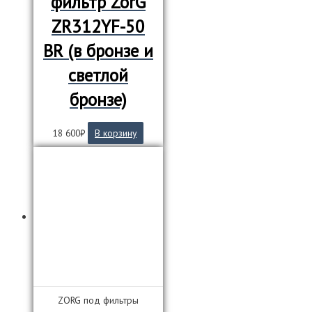
фильтр ZorG
ZR312YF-50
BR (в бронзе и
светлой
бронзе)
18 600
₽
В корзину
ZORG под фильтры