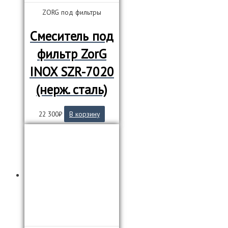
ZORG под фильтры
Смеситель под
фильтр ZorG
INOX SZR-7020
(нерж. сталь)
22 300
₽
В корзину