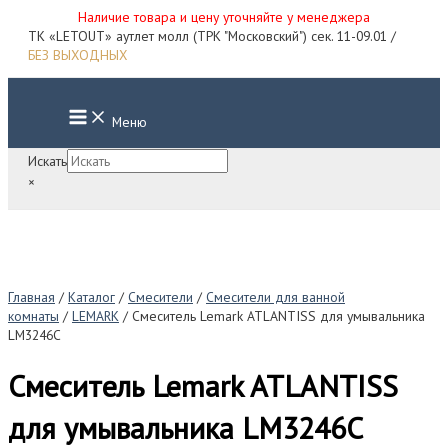
Наличие товара и цену уточняйте у менеджера
Перейти
ТК «LETOUT» аутлет молл (ТРК "Московский") сек. 11-09.01 /
к
БЕЗ ВЫХОДНЫХ
содержимому
Main
Меню
Menu
Искать
×
Главная
/
Каталог
/
Смесители
/
Смесители для ванной
комнаты
/
LEMARK
/ Смеситель Lemark ATLANTISS для умывальника
LM3246C
Смеситель Lemark ATLANTISS
для умывальника LM3246C