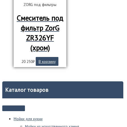
ZORG под фильтры
Смеситель под
фильтр ZorG
ZR326YF
(хром)
20 250
₽
В корзину
Каталог товаров
Мойки для кухни
Мойки из искусственного камня