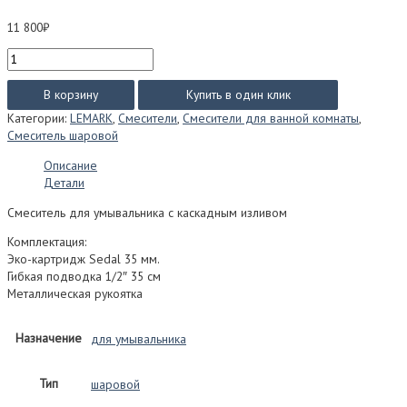
11 800
₽
Количество
товара
Смеситель
В корзину
Купить в один клик
Lemark
Категории:
LEMARK
,
Смесители
,
Смесители для ванной комнаты
,
ATLANTISS
Смеситель шаровой
для
умывальника
Описание
LM3246C
Детали
Смеситель для умывальника с каскадным изливом
Комплектация:
Эко-картридж Sedal 35 мм.
Гибкая подводка 1/2″ 35 см
Металлическая рукоятка
Назначение
для умывальника
Тип
шаровой