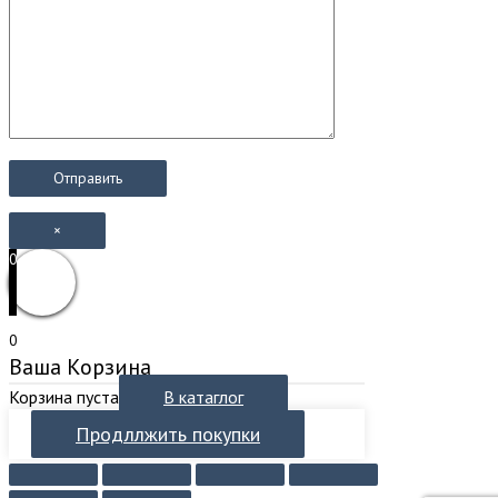
×
0
0
Ваша Корзина
Корзина пуста
В катаглог
Продллжить покупки