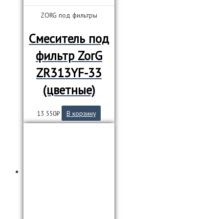
ZORG под фильтры
Смеситель под
фильтр ZorG
ZR313YF-33
(цветные)
13 550
₽
В корзину