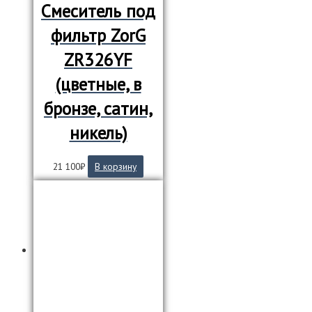
Смеситель под
фильтр ZorG
ZR326YF
(цветные, в
бронзе, сатин,
никель)
21 100
₽
В корзину