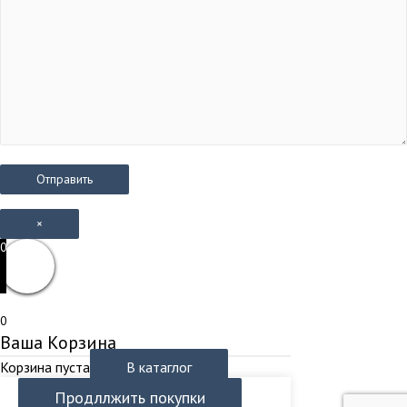
×
0
0
Ваша Корзина
Корзина пуста
В катаглог
Продллжить покупки