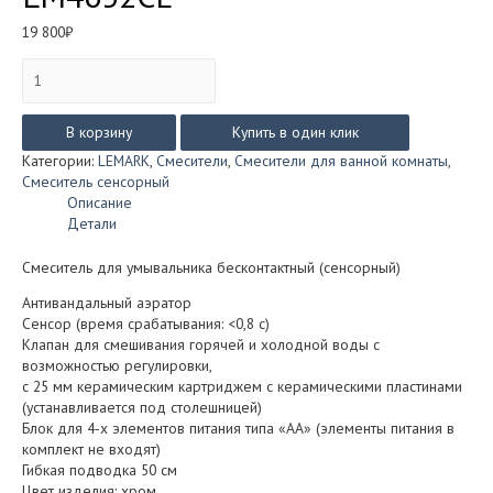
19 800
₽
Количество
товара
Смеситель
Lemark
В корзину
Купить в один клик
PROJECT
Категории:
LEMARK
,
Смесители
,
Смесители для ванной комнаты
,
сенсорный
Смеситель сенсорный
для
Описание
умывальника
Детали
LM4652СЕ
Смеситель для умывальника бесконтактный (сенсорный)
Антивандальный аэратор
Сенсор (время срабатывания: <0,8 с)
Клапан для смешивания горячей и холодной воды с
возможностью регулировки,
с 25 мм керамическим картриджем с керамическими пластинами
(устанавливается под столешницей)
Блок для 4-х элементов питания типа «АА» (элементы питания в
комплект не входят)
Гибкая подводка 50 см
Цвет изделия: хром