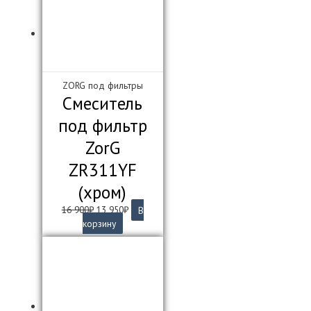
ZORG под фильтры
Смеситель
под фильтр
ZorG
ZR311YF
(хром)
Первоначальная
Текущая
16 900
₽
13 950
₽
В
цена
цена:
корзину
составляла
13
16
950₽.
900₽.