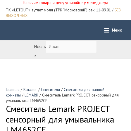
Наличие товара и цену уточняйте у менеджера
ТК «LETOUT» аутлет молл (ТРК "Московский") сек. 11-09.01 /
БЕЗ
ВЫХОДНЫХ
Меню
Main
Menu
Искать
×
Главная
/
Каталог
/
Смесители
/
Смесители для ванной
комнаты
/
LEMARK
/ Смеситель Lemark PROJECT сенсорный для
умывальника LM4652СЕ
Смеситель Lemark PROJECT
сенсорный для умывальника
LM4652СЕ