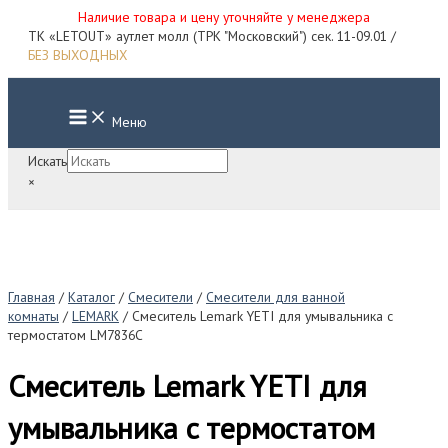
Наличие товара и цену уточняйте у менеджера
Перейти
ТК «LETOUT» аутлет молл (ТРК "Московский") сек. 11-09.01 /
к
БЕЗ ВЫХОДНЫХ
содержимому
Main
Меню
Menu
Искать
×
Главная
/
Каталог
/
Смесители
/
Смесители для ванной
комнаты
/
LEMARK
/ Смеситель Lemark YETI для умывальника c
термостатом LM7836C
Смеситель Lemark YETI для
умывальника c термостатом