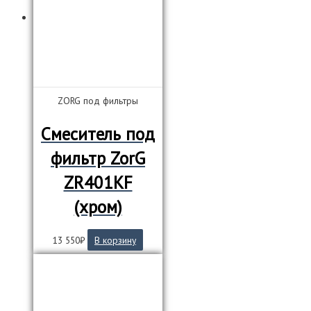
ZORG под фильтры
Смеситель под
фильтр ZorG
ZR401KF
(хром)
13 550
₽
В корзину