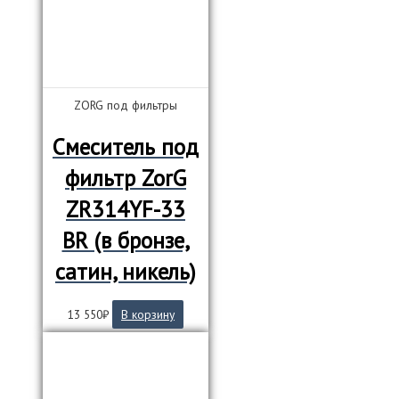
ZORG под фильтры
Смеситель под
фильтр ZorG
ZR314YF-33
BR (в бронзе,
сатин, никель)
13 550
₽
В корзину