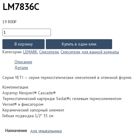
LM7836C
19 800
₽
Количество
товара
Смеситель
В корзину
Купить в один клик
Lemark
Категории:
LEMARK
,
Смесители
,
Смесители для ванной комнаты
YETI
для
Описание
умывальника
Детали
c
термостатом
Серия YETI — серия термостатических смесителей в отличной форме.
LM7836C
Комплектация:
Аэратор Neoperl® Cascade®
Термостатический картридж Sedal®с гелевым термоэлементом
Vernet® и фиксатором
Керамический запорный элемент
Гибкая подводка 1/2″ 35 см
Назначение
для умывальника