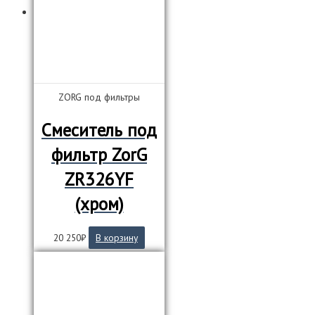
ZORG под фильтры
Смеситель под
фильтр ZorG
ZR326YF
(хром)
20 250
₽
В корзину