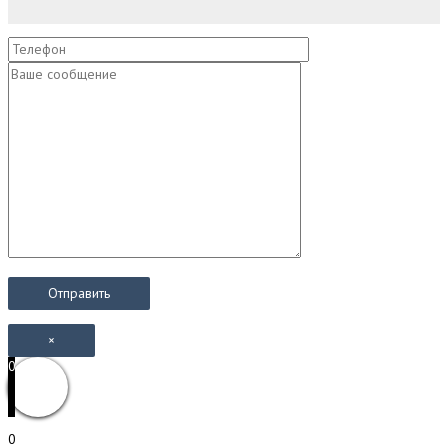
×
0
0