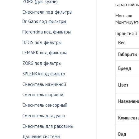
ZORG (для кухни)
гарантийны
Смесители под фильтры
Монтаж
Dr. Gans под фильтры
Монтируетс
Florentina под фильтры
Гарантия 3
IDDIS под фильтры
Вес
LEMARK под фильтры
Габариты
ZORG под фильтры
Бренд
SPLENKA под фильтр
Смеситель нажимной
Цвет
Смеситель шаровой
Назначен
Смеситель сенсорный
Смеситель для душа
Комплект
Смеситель для раковины
Вид
Душевые системы