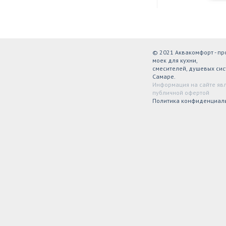
© 2021 Аквакомфорт - п
моек для кухни,
смесителей, душевых сис
Самаре.
Информация на сайте яв
публичной офертой
Политика конфиденциал