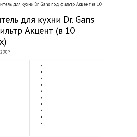
итель для кухни Dr. Gans под фильтр Акцент (в 10
тель для кухни Dr. Gans
ильтр Акцент (в 10
х)
рвоначальная
Текущая
 200
₽
на
цена:
ставляла
10
200₽.
₽.