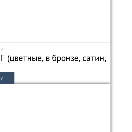
ры
 (цветные, в бронзе, сатин,
ну