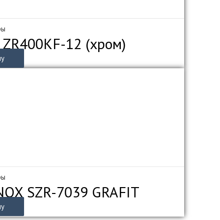
ры
 ZR400KF-12 (хром)
ну
ры
INOX SZR-7039 GRAFIT
ну