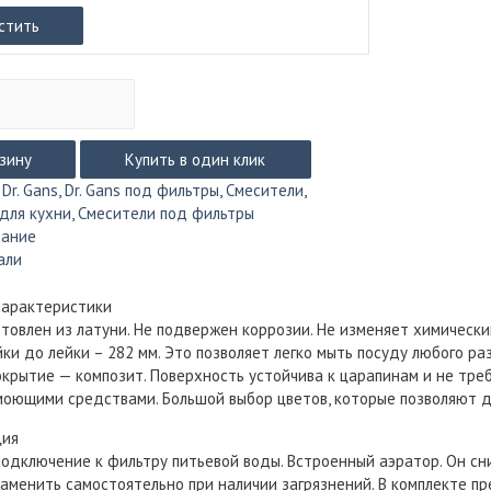
стить
рзину
Купить в один клик
:
Dr. Gans
,
Dr. Gans под фильтры
,
Смесители
,
для кухни
,
Смесители под фильтры
сание
али
характеристики
отовлен из латуни. Не подвержен коррозии. Не изменяет химически
йки до лейки – 282 мм. Это позволяет легко мыть посуду любого ра
крытие — композит. Поверхность устойчива к царапинам и не треб
оющими средствами. Большой выбор цветов, которые позволяют до
ция
одключение к фильтру питьевой воды. Встроенный аэратор. Он с
аменить самостоятельно при наличии загрязнений. В комплекте пр