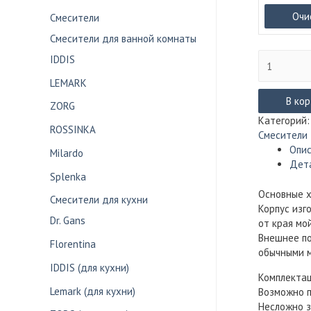
Очи
Смесители
Смесители для ванной комнаты
Количество
IDDIS
товара
LEMARK
Смеситель
для
В ко
ZORG
кухни
Категорий
ROSSINKA
Dr.
Смесители 
Gans
Опи
Milardo
под
Дет
фильтр
Splenka
Акцент
Основные 
Смесители для кухни
(в
Корпус изг
10
Dr. Gans
от края мо
цветах)
Внешнее по
Florentina
обычными м
IDDIS (для кухни)
Комплекта
Lemark (для кухни)
Возможно п
Несложно з