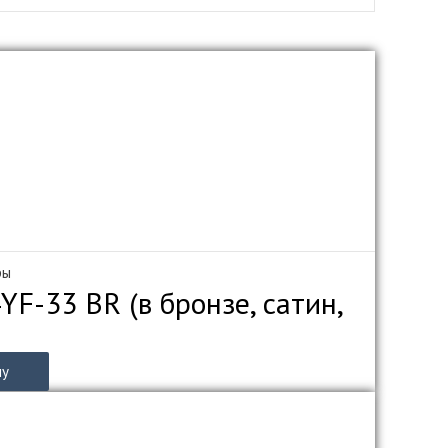
ры
F-33 BR (в бронзе, сатин,
ну