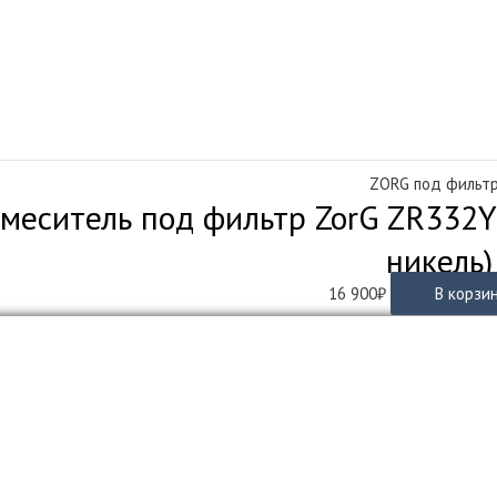
ZORG под фильт
меситель под фильтр ZorG ZR332YF
никель)
16 900
₽
В корзи