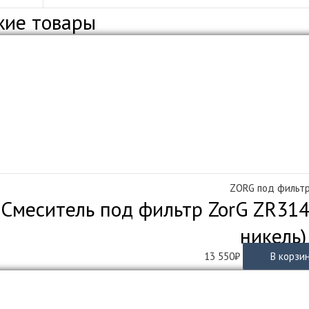
жие товары
ZORG под фильт
Смеситель под фильтр ZorG ZR314Y
никель)
13 550
₽
В корзи