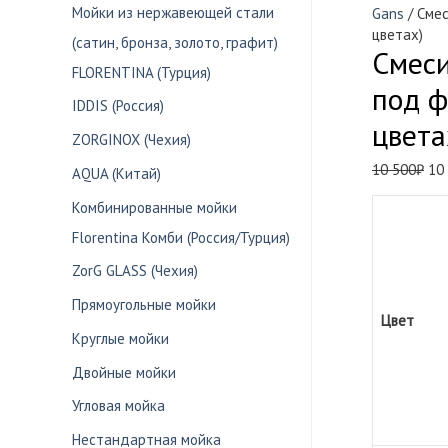
Мойки из нержавеющей стали
Gans
/ Смес
цветах)
(сатин, бронза, золото, графит)
Смеси
FLORENTINA (Турция)
под ф
IDDIS (Россия)
цвета
ZORGINOX (Чехия)
Пе
10 500
₽
10
AQUA (Китай)
це
Комбинированные мойки
со
10
Florentina Комби (Россия/Турция)
500
ZorG GLASS (Чехия)
Прямоугольные мойки
Цвет
Круглые мойки
Двойные мойки
Угловая мойка
Нестандартная мойка