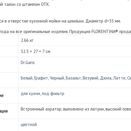
й талон со штампом ОТК.
я в отверстие кухонной мойки на шпильки. Диаметр d=35 мм.
 года на все оригинальные изделия. Продукция FLORENTINA® прода
2.66 кг
32.5 × 27 × 7 см
Dr.Gans
Белый
,
Графит
,
Черный
,
Базальт
,
Везувий
,
Дюна
,
Латте
,
С
для кухни, под фильтр
ие
Встроенный аэратор, выполнено из латуни, высокий пов
ация
цветной