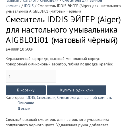
Главная
/
Каталог
/
Смесители
/
Смесители для ванной
комнаты
/
IDDIS
/ Смеситель IDDIS ЭЙГЕР (Aiger) для настольного
умывальника AIGBL01i01 (матовый чёрный)
Смеситель IDDIS ЭЙГЕР (Aiger)
для настольного умывальника
AIGBL01i01 (матовый чёрный)
Первоначальная
Текущая
14 000
₽
10 500
₽
цена
цена:
Керамический картридж, высокий монолитный корпус,
составляла
10
поворотный силиконовый аэратор, гибкая подводка, крепёж
14
500₽.
000₽.
Количество
товара
Смеситель
IDDIS
В корзину
Купить в один клик
ЭЙГЕР
Категории:
IDDIS
,
Смесители
,
Смесители для ванной комнаты
(Aiger)
Описание
для
Детали
настольного
умывальника
Стильный высокий смеситель для настольного умывальника
AIGBL01i01
популярного черного цвета. Удлиненная ручка добавляет
(матовый