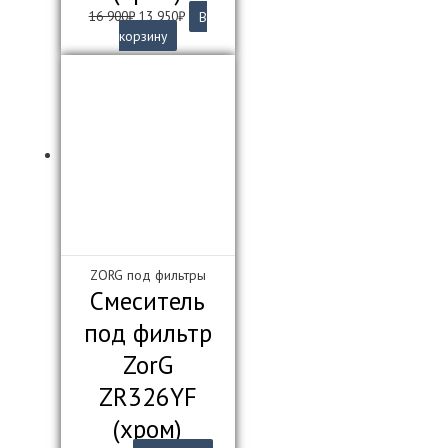
Первоначальная
Текущая
16 900
₽
13 950
₽
В
цена
цена:
корзину
составляла
13
16
950₽.
900₽.
ZORG под фильтры
Смеситель
под фильтр
ZorG
ZR326YF
(хром)