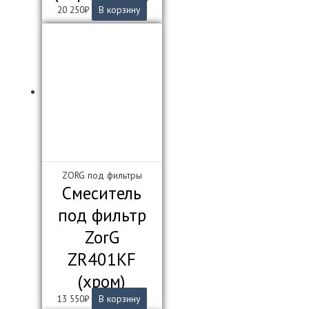
20 250
₽
В корзину
ZORG под фильтры
Смеситель
под фильтр
ZorG
ZR401KF
(хром)
13 550
₽
В корзину