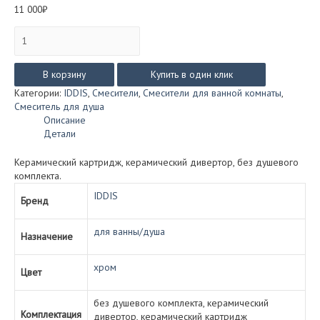
11 000
₽
Количество
товара
Смеситель
IDDIS
В корзину
Купить в один клик
БИЛД
Категории:
IDDIS
,
Смесители
,
Смесители для ванной комнаты
,
(BILD)
Смеситель для душа
для
Описание
ванны/
Детали
душа
BILsb00i02WA
Керамический картридж, керамический дивертор, без душевого
комплекта.
IDDIS
Бренд
для ванны/душа
Назначение
хром
Цвет
без душевого комплекта, керамический
Комплектация
дивертор, керамический картридж