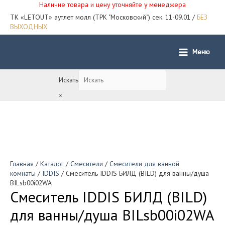
Наличие товара и цену уточняйте у менеджера
ТК «LETOUT» аутлет молл (ТРК "Московский") сек. 11-09.01 /
БЕЗ
ВЫХОДНЫХ
Меню
Main
Menu
Искать
×
Главная
/
Каталог
/
Смесители
/
Смесители для ванной
комнаты
/
IDDIS
/ Смеситель IDDIS БИЛД (BILD) для ванны/душа
BILsb00i02WA
Смеситель IDDIS БИЛД (BILD)
для ванны/душа BILsb00i02WA