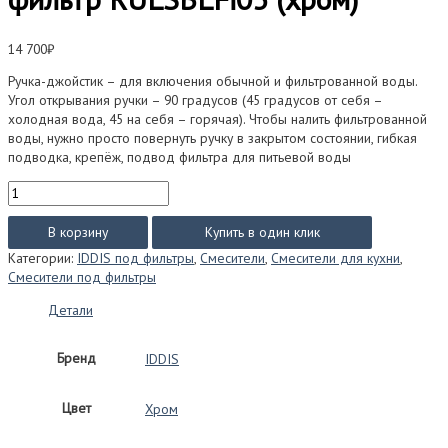
14 700
₽
Ручка-джойстик – для включения обычной и фильтрованной воды.
Угол открывания ручки – 90 градусов (45 градусов от себя –
холодная вода, 45 на себя – горячая). Чтобы налить фильтрованной
воды, нужно просто повернуть ручку в закрытом состоянии, гибкая
подводка, крепёж, подвод фильтра для питьевой воды
Количество
товара
Смеситель
В корзину
Купить в один клик
IDDIS
Категории:
IDDIS под фильтры
,
Смесители
,
Смесители для кухни
,
Рул
Смесители под фильтры
(Rule)
под
Детали
фильтр
RULSBLFi05
Бренд
IDDIS
(хром)
Цвет
Хром