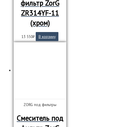
фильтр ZorG
ZR314YF-11
(хром)
13 550
₽
В корзину
ZORG под фильтры
Смеситель под