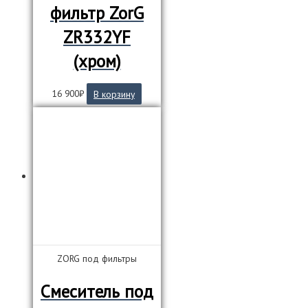
фильтр ZorG
ZR332YF
(хром)
16 900
₽
В корзину
ZORG под фильтры
Смеситель под