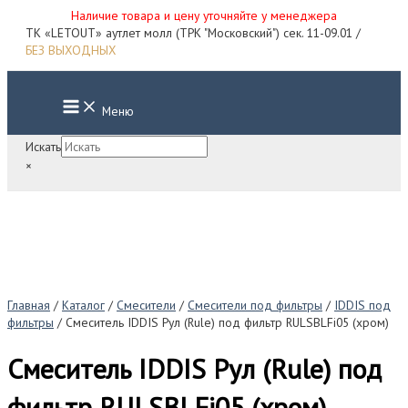
Наличие товара и цену уточняйте у менеджера
Перейти
ТК «LETOUT» аутлет молл (ТРК "Московский") сек. 11-09.01 /
к
БЕЗ ВЫХОДНЫХ
содержимому
Main
Меню
Menu
Искать
×
Главная
/
Каталог
/
Смесители
/
Смесители под фильтры
/
IDDIS под
фильтры
/ Смеситель IDDIS Рул (Rule) под фильтр RULSBLFi05 (хром)
Смеситель IDDIS Рул (Rule) под
фильтр RULSBLFi05 (хром)