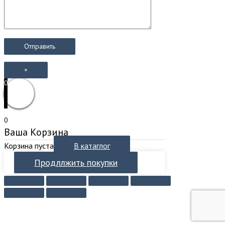
×
0
0
Ваша Корзина
Корзина пуста
В катаглог
Продллжить покупки