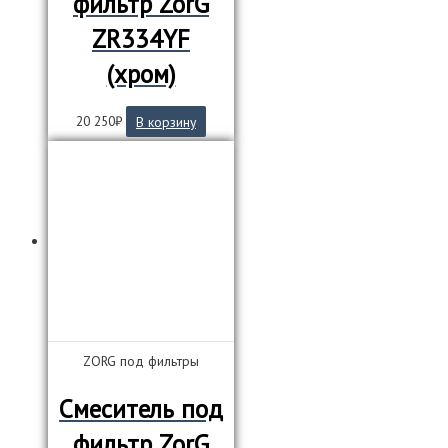
фильтр ZorG
ZR334YF
(хром)
20 250
₽
В корзину
ZORG под фильтры
Смеситель под
фильтр ZorG