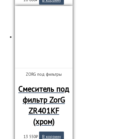
ZORG под фильтры
Смеситель под
фильтр ZorG
ZR401KF
(хром)
13 550
₽
В корзину