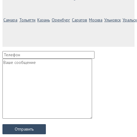
Самара
Тольятти
Казань
Оренбург
Саратов
Москва
Ульновск
Уральск