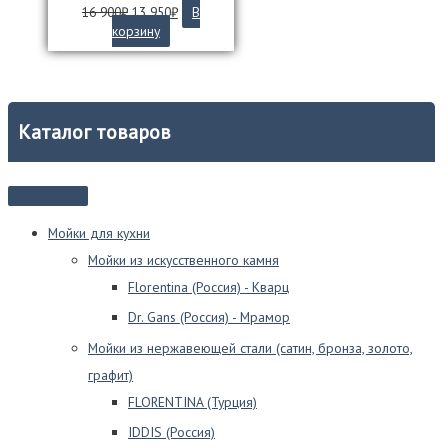
Первоначальная
Текущая
16 900
₽
13 950
₽
В
цена
цена:
корзину
составляла
13
16
950₽.
900₽.
Каталог товаров
Мойки для кухни
Мойки из искусственного камня
Florentina (Россия) - Кварц
Dr. Gans (Россия) - Мрамор
Мойки из нержавеющей стали (сатин, бронза, золото,
графит)
FLORENTINA (Турция)
IDDIS (Россия)