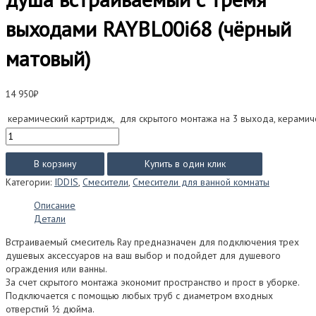
выходами RAYBL00i68 (чёрный
матовый)
14 950
₽
керамический картридж, для скрытого монтажа на 3 выхода, керамич
Количество
товара
Смеситель
В корзину
Купить в один клик
IDDIS
Категории:
IDDIS
,
Смесители
,
Смесители для ванной комнаты
РЭЙ
(Ray)
Описание
для
Детали
душа
встраиваемый
Встраиваемый смеситель Ray предназначен для подключения трех
с
душевых аксессуаров на ваш выбор и подойдет для душевого
тремя
ограждения или ванны.
выходами
За счет скрытого монтажа экономит пространство и прост в уборке.
RAYBL00i68
Подключается с помощью любых труб с диаметром входных
(чёрный
отверстий ½ дюйма.