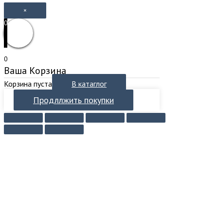
×
0
0
Ваша Корзина
Корзина пуста
В катаглог
Продллжить покупки