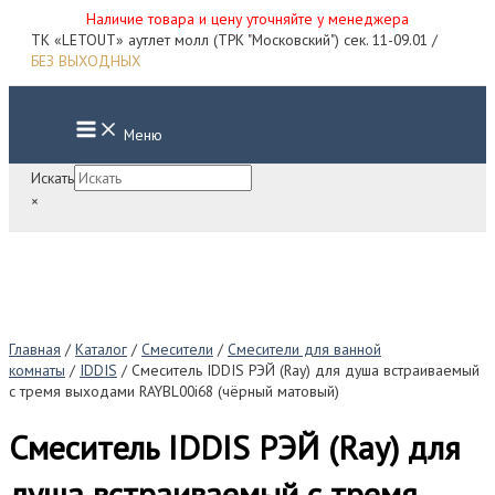
Наличие товара и цену уточняйте у менеджера
Перейти
ТК «LETOUT» аутлет молл (ТРК "Московский") сек. 11-09.01 /
к
БЕЗ ВЫХОДНЫХ
содержимому
Main
Меню
Menu
Искать
×
Главная
/
Каталог
/
Смесители
/
Смесители для ванной
комнаты
/
IDDIS
/ Смеситель IDDIS РЭЙ (Ray) для душа встраиваемый
с тремя выходами RAYBL00i68 (чёрный матовый)
Смеситель IDDIS РЭЙ (Ray) для
душа встраиваемый с тремя