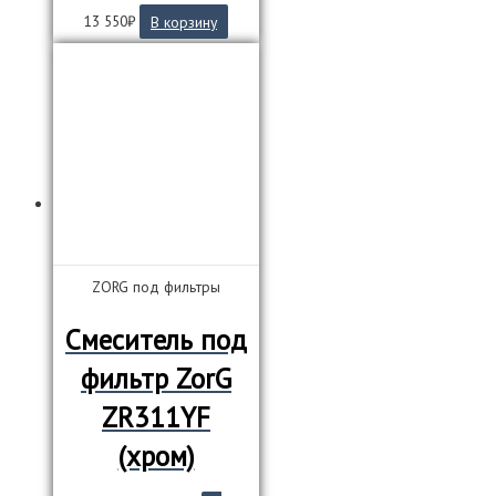
13 550
₽
В корзину
ZORG под фильтры
Смеситель под
фильтр ZorG
ZR311YF
(хром)