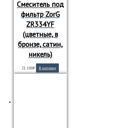
Смеситель под
фильтр ZorG
ZR334YF
(цветные, в
бронзе, сатин,
никель)
21 100
₽
В корзину