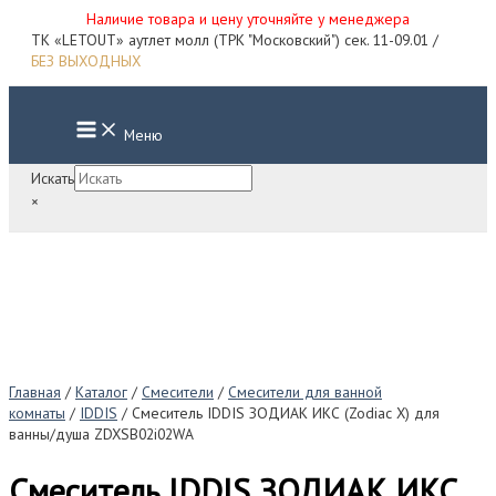
Наличие товара и цену уточняйте у менеджера
Перейти
ТК «LETOUT» аутлет молл (ТРК "Московский") сек. 11-09.01 /
к
БЕЗ ВЫХОДНЫХ
содержимому
Main
Меню
Menu
Искать
×
Главная
/
Каталог
/
Смесители
/
Смесители для ванной
комнаты
/
IDDIS
/ Смеситель IDDIS ЗОДИАК ИКС (Zodiac X) для
ванны/душа ZDXSB02i02WA
Смеситель IDDIS ЗОДИАК ИКС