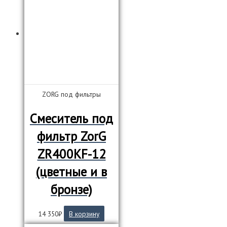
900₽.
ZORG под фильтры
Смеситель под
фильтр ZorG
ZR400KF-12
(цветные и в
бронзе)
14 350
₽
В корзину