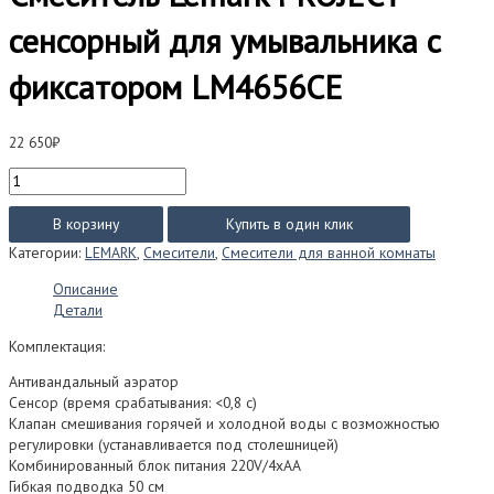
сенсорный для умывальника с
фиксатором LM4656СЕ
22 650
₽
Количество
товара
Смеситель
В корзину
Купить в один клик
Lemark
Категории:
LEMARK
,
Смесители
,
Смесители для ванной комнаты
PROJECT
сенсорный
Описание
для
Детали
умывальника
с
Комплектация:
фиксатором
Антивандальный аэратор
LM4656СЕ
Сенсор (время срабатывания: <0,8 с)
Клапан смешивания горячей и холодной воды с возможностью
регулировки (устанавливается под столешницей)
Комбинированный блок питания 220V/4xAA
Гибкая подводка 50 см