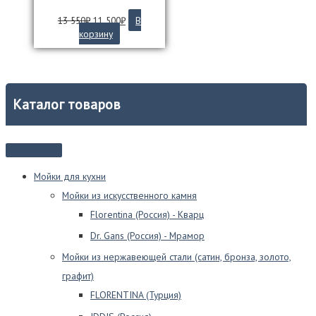
Первоначальная
Текущая
13 550
₽
11 500
₽
В
цена
цена:
корзину
составляла
11
13
500₽.
550₽.
Каталог товаров
Мойки для кухни
Мойки из искусственного камня
Florentina (Россия) - Кварц
Dr. Gans (Россия) - Мрамор
Мойки из нержавеющей стали (сатин, бронза, золото,
графит)
FLORENTINA (Турция)