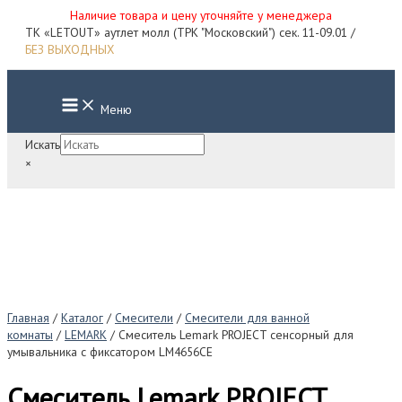
Наличие товара и цену уточняйте у менеджера
Перейти
ТК «LETOUT» аутлет молл (ТРК "Московский") сек. 11-09.01 /
к
БЕЗ ВЫХОДНЫХ
содержимому
Main
Меню
Menu
Искать
×
Главная
/
Каталог
/
Смесители
/
Смесители для ванной
комнаты
/
LEMARK
/ Смеситель Lemark PROJECT сенсорный для
умывальника с фиксатором LM4656СЕ
Смеситель Lemark PROJECT