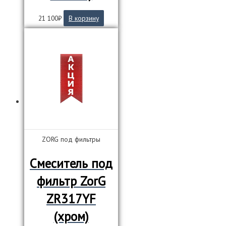
21 100
₽
В корзину
ZORG под фильтры
Смеситель под
фильтр ZorG
ZR317YF
(хром)