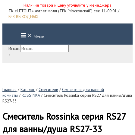
Наличие товара и цену уточняйте у менеджера
Перейти
ТК «LETOUT» аутлет молл (ТРК "Московский") сек. 11-09.01 /
к
БЕЗ ВЫХОДНЫХ
содержимому
Main
Меню
Menu
Искать
×
Главная
/
Каталог
/
Смесители
/
Смесители для ванной
комнаты
/
ROSSINKA
/ Смеситель Rossinka серия RS27 для ванны/душа
RS27-33
Смеситель Rossinka серия RS27
для ванны/душа RS27-33