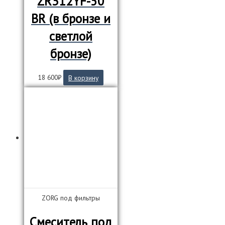
ZR312YF-50
BR (в бронзе и
светлой
бронзе)
18 600
₽
В корзину
ZORG под фильтры
Смеситель под