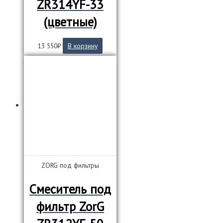
ZR314YF-33
(цветные)
13 550
₽
В корзину
ZORG под фильтры
Смеситель под
фильтр ZorG