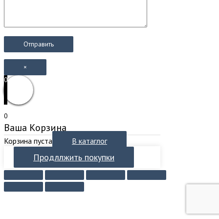
×
0
0
Ваша Корзина
Корзина пуста
В катаглог
Продллжить покупки