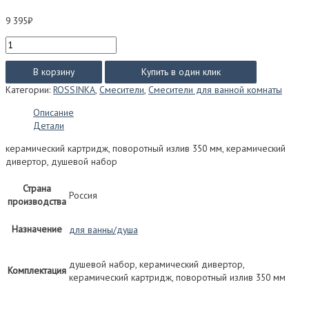
9 395
₽
Количество
товара
Смеситель
В корзину
Купить в один клик
Rossinka
Категории:
ROSSINKA
,
Смесители
,
Смесители для ванной комнаты
серия
RS27
Описание
для
Детали
ванны/
душа
керамический картридж, поворотный излив 350 мм, керамический
RS27-
дивертор, душевой набор
33
Страна
Россия
производства
Назначение
для ванны/душа
душевой набор, керамический дивертор,
Комплектация
керамический картридж, поворотный излив 350 мм