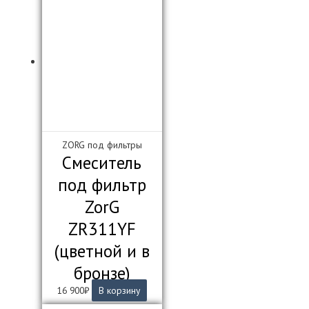
16
950₽.
900₽.
ZORG под фильтры
Смеситель
под фильтр
ZorG
ZR311YF
(цветной и в
бронзе)
16 900
₽
В корзину