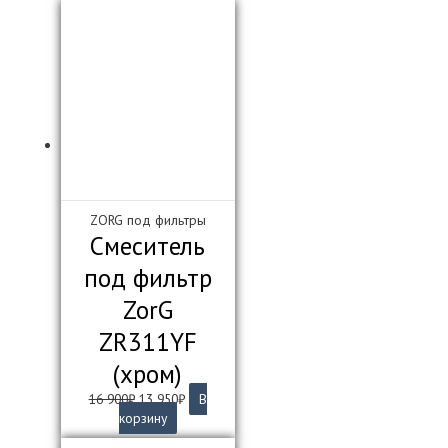
ZORG под фильтры
Смеситель
под фильтр
ZorG
ZR311YF
(хром)
Первоначальная
Текущая
16 900
₽
13 950
₽
В
цена
цена:
корзину
составляла
13