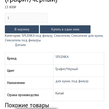
13 800
₽
Количество
товара
Смеситель
SPLENKA
В корзину
Купить в один клик
S70.63
Категории:
SPLENKA под фильтр
,
Смесители
,
Смесители для кухни
,
под
Смесители под фильтры
фильтр
Детали
с
гибким
изливом
SPLENKA
Бренд
(графит/
чёрный)
Графит/Чёрный
Цвет
для кухни, под фильтр
Назначение
Китай
Страна производства
Похожие товары