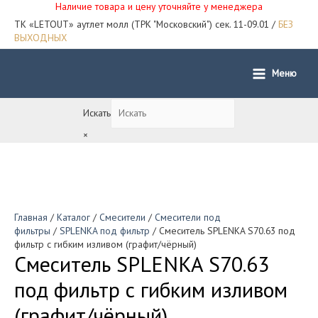
Наличие товара и цену уточняйте у менеджера
ТК «LETOUT» аутлет молл (ТРК "Московский") сек. 11-09.01 /
БЕЗ
ВЫХОДНЫХ
Меню
Main
Menu
Искать
×
Главная
/
Каталог
/
Смесители
/
Смесители под
фильтры
/
SPLENKA под фильтр
/ Смеситель SPLENKA S70.63 под
фильтр с гибким изливом (графит/чёрный)
Смеситель SPLENKA S70.63
под фильтр с гибким изливом
(графит/чёрный)