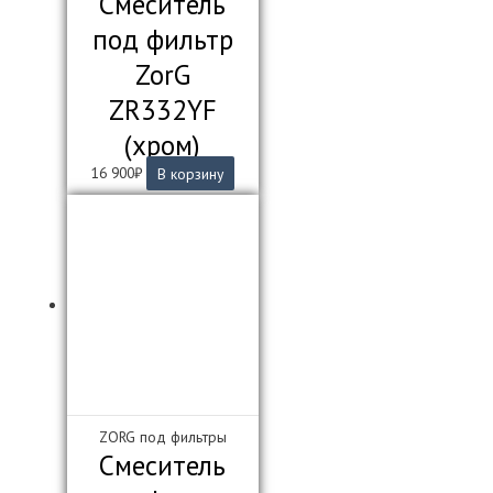
Смеситель
под фильтр
ZorG
ZR332YF
(хром)
16 900
₽
В корзину
ZORG под фильтры
Смеситель