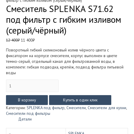
фильтр с гибким изливом (серый/чёрный)
Смеситель SPLENKA S71.62
под фильтр с гибким изливом
(серый/чёрный)
Первоначальная
Текущая
12 400
₽
11 400
₽
цена
цена:
Поворотный гибкий силиконовый излив чёрного цвета с
составляла
11
фиксатором на корпусе смесителя, корпус выполнен в цвете
12
400₽.
темно-серый, отдельный канал для фильтрованной воды, в
400₽.
комплекте: гибкая подводка, крепёж, подвод фильтра питьевой
воды
Количество
товара
Смеситель
SPLENKA
В корзину
Купить в один клик
S71.62
Категории:
SPLENKA под фильтр
,
Смесители
,
Смесители для кухни
,
под
Смесители под фильтры
фильтр
Детали
с
гибким
изливом
SPLENKA