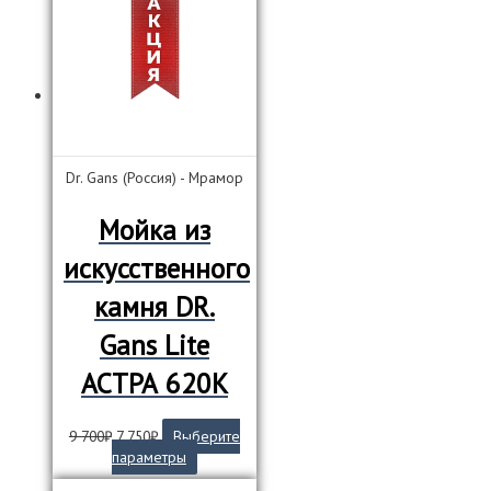
Опции
можно
выбрать
на
странице
товара.
Dr. Gans (Россия) - Мрамор
Мойка из
искусственного
камня DR.
Gans Lite
АСТРА 620К
Первоначальная
Текущая
9 700
₽
7 750
₽
Выберите
цена
цена:
Этот
параметры
составляла
7
товар