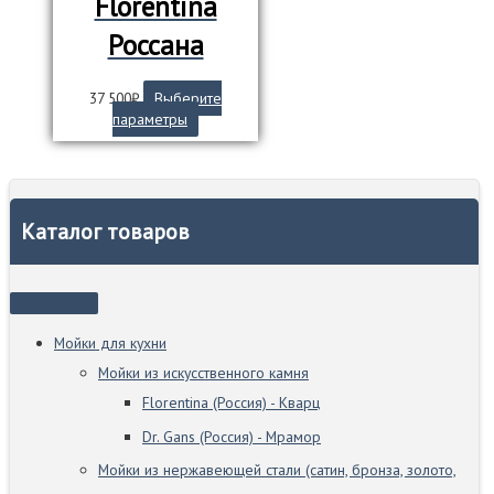
Florentina
Россана
37 500
₽
Выберите
Этот
параметры
товар
имеет
несколько
вариаций.
Опции
Каталог товаров
можно
выбрать
на
странице
товара.
Мойки для кухни
Мойки из искусственного камня
Florentina (Россия) - Кварц
Dr. Gans (Россия) - Мрамор
Мойки из нержавеющей стали (сатин, бронза, золото,