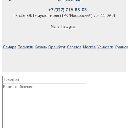
+7 (927) 716-88-08.
ТК «LETOUT» аутлет молл (ТРК "Московский") сек. 11-09.01
Мы в Instagram
Самара
Тольятти
Казань
Оренбург
Саратов
Москва
Ульновск
Уральск