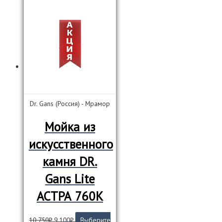
9
750₽.
имеет
700₽.
несколько
вариаций.
Опции
можно
выбрать
на
странице
товара.
Dr. Gans (Россия) - Мрамор
Мойка из
искусственного
камня DR.
Gans Lite
АСТРА 760К
Первоначальная
Текущая
10 750
₽
9 100
₽
Выберите