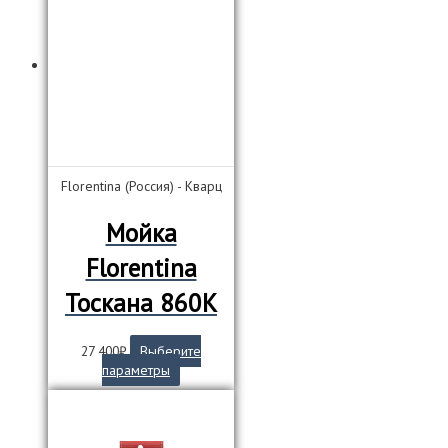
Florentina (Россия) - Кварц
Мойка
Florentina
Тоскана 860К
27 400
₽
Выберите
Этот
параметры
товар
имеет
несколько
вариаций.