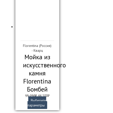
Florentina (Россия)
- Кварц
Мойка из
искусственного
камня
Florentina
Бомбей
Первоначальная
Текущая
55 250
₽
44 500
₽
цена
цена:
Выберите
составляла
Этот
44
параметры
55
товар
500₽.