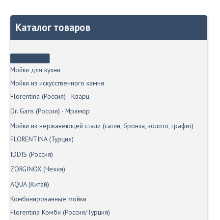
250₽.
имеет
несколько
вариаций.
Каталог товаров
Опции
можно
выбрать
на
странице
Мойки для кухни
товара.
Мойки из искусственного камня
Florentina (Россия) - Кварц
Dr. Gans (Россия) - Мрамор
Мойки из нержавеющей стали (сатин, бронза, золото, графит)
FLORENTINA (Турция)
IDDIS (Россия)
ZORGINOX (Чехия)
AQUA (Китай)
Комбинированные мойки
Florentina Комби (Россия/Турция)