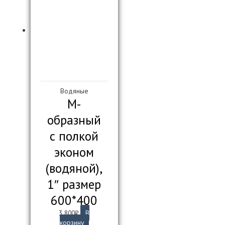
Водяные
М-
образный
с полкой
эконом
(водяной),
1″ размер
600*400
3 800
₽
В
корзину