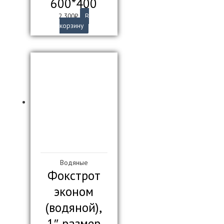
600*400
2 300
₽
В
корзину
Водяные
Фокстрот
эконом
(водяной),
1″ размер