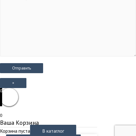
×
0
0
Ваша Корзина
Корзина пуста
В катаглог