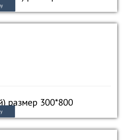
ну
й) размер 300*800
ну