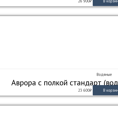
26 900
₽
В корзи
Водяные
Аврора с полкой стандарт (во
23 600
₽
В корзи