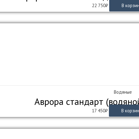
22 750
₽
В корзи
Водяные
Аврора стандарт (водяно
17 450
₽
В корзи