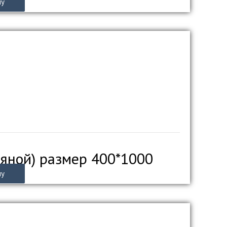
ну
дяной) размер 400*1000
ну