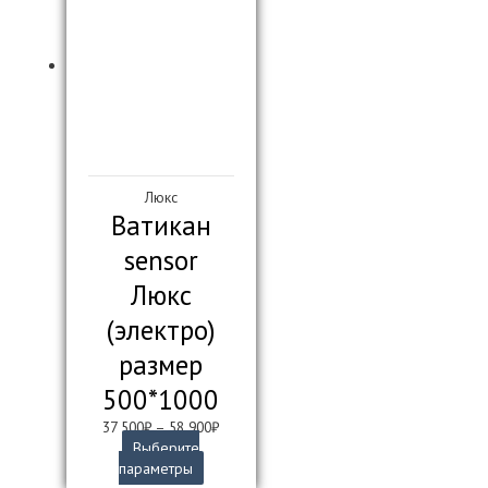
Люкс
Ватикан
sensor
Люкс
(электро)
размер
500*1000
37 500
₽
–
58 900
₽
Выберите
Этот
параметры
товар