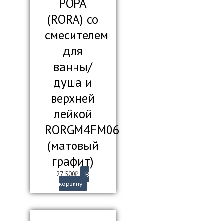
РОРА
(RORA) со
смесителем
для
ванны/
душа и
верхней
лейкой
RORGM4FM06
(матовый
графит)
27 500
₽
В
корзину