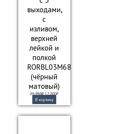
с 3
выходами,
с
изливом,
верхней
лейкой и
полкой
RORBL03M68
(чёрный
матовый)
Первоначальная
Текущая
25 950
₽
17 000
₽
цена
цена:
В корзину
составляла
17
25
000₽.
950₽.