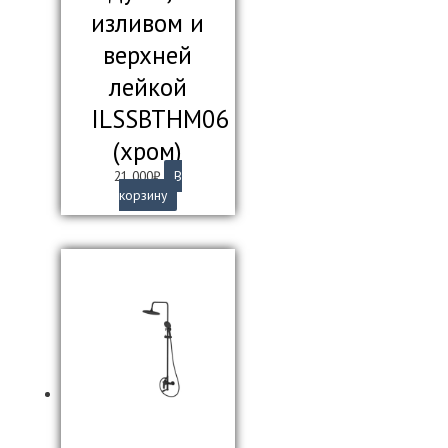
изливом и
верхней
лейкой
ILSSBTHM06
(хром)
21 000
₽
В
корзину