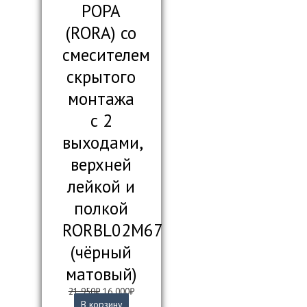
РОРА
(RORA) со
смесителем
скрытого
монтажа
с 2
выходами,
верхней
лейкой и
полкой
RORBL02M67
(чёрный
матовый)
Первоначальная
Текущая
21 950
₽
16 000
₽
цена
цена:
В корзину