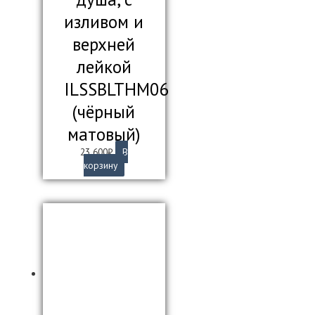
изливом и
верхней
лейкой
ILSSBLTHM06
(чёрный
матовый)
23 600
₽
В
корзину