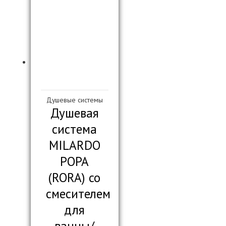
Душевые системы
Душевая
система
MILARDO
РОРА
(RORA) со
смесителем
для
ванны/