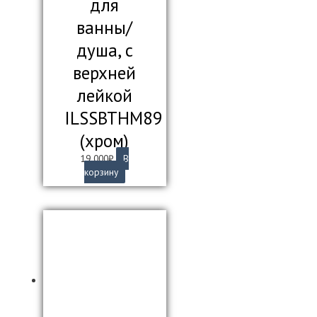
для
ванны/
душа, с
верхней
лейкой
ILSSBTHM89
(хром)
19 000
₽
В
корзину