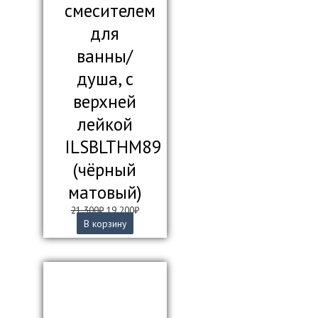
смесителем
для
ванны/
душа, с
верхней
лейкой
ILSBLTHM89
(чёрный
матовый)
Первоначальная
Текущая
21 300
₽
19 200
₽
цена
цена:
В корзину
составляла
19
21
200₽.
300₽.