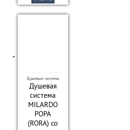
составляла
16
21
000₽.
950₽.
Душевые системы
Душевая
система
MILARDO
РОРА
(RORA) со