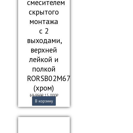
смесителем
скрытого
монтажа
с 2
выходами,
верхней
лейкой и
полкой
RORSB02M67
(хром)
Первоначальная
Текущая
19 950
₽
15 000
₽
цена
цена:
В корзину
составляла
15
19
000₽.
950₽.