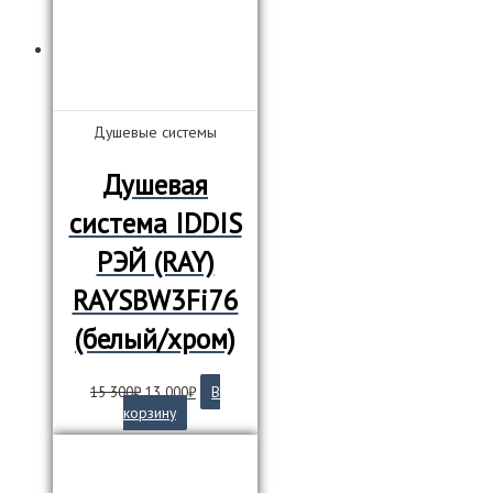
Душевые системы
Душевая
система IDDIS
РЭЙ (RAY)
RAYSBW3Fi76
(белый/хром)
Первоначальная
Текущая
15 300
₽
13 000
₽
В
цена
цена:
корзину
составляла
13
15
000₽.
300₽.