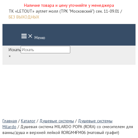
Наличие товара и цену уточняйте у менеджера
Перейти
ТК «LETOUT» аутлет молл (ТРК "Московский") сек. 11-09.01 /
к
БЕЗ ВЫХОДНЫХ
содержимому
Main
Меню
Menu
Искать
×
Главная
/
Каталог
/
Душевые системы
/
Душевые системы
Milardo
/ Душевая система MILARDO РОРА (RORA) со смесителем для
ванны/душа и верхней лейкой RORGM4FM06 (матовый графит)