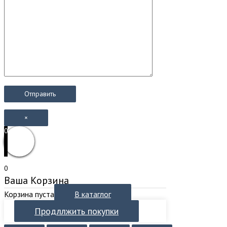
×
0
0
Ваша Корзина
Корзина пуста
В катаглог
Продллжить покупки