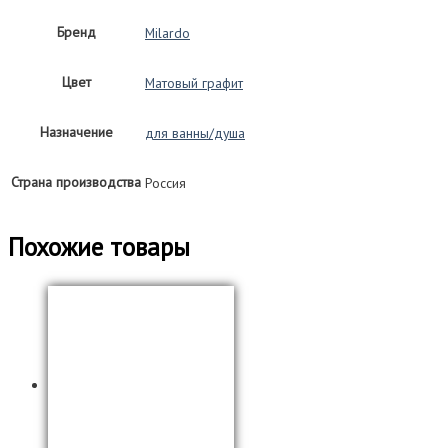
со
Бренд
Milardo
смесителем
для
ванны/
Цвет
Матовый графит
душа
и
верхней
Назначение
для ванны/душа
лейкой
RORGM4FM06
Страна производства
Россия
(матовый
графит)
Похожие товары