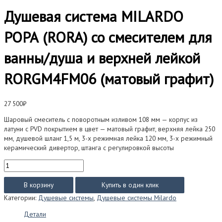
Душевая система MILARDO
РОРА (RORA) со смесителем для
ванны/душа и верхней лейкой
RORGM4FM06 (матовый графит)
27 500
₽
Шаровый смеситель с поворотным изливом 108 мм — корпус из
латуни с PVD покрытием в цвет — матовый графит, верхняя лейка 250
мм, душевой шланг 1,5 м, 3-х режимная лейка 120 мм, 3-х режимный
керамический дивертор, штанга с регулировкой высоты
Количество
товара
Душевая
В корзину
Купить в один клик
система
Категории:
Душевые системы
,
Душевые системы Milardo
MILARDO
РОРА
Детали
(RORA)