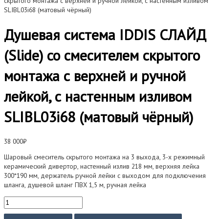
скрытого монтажа с верхней и ручной лейкой, с настенным изливом
SLIBL03i68 (матовый чёрный)
Душевая система IDDIS СЛАЙД
(Slide) со смесителем скрытого
монтажа с верхней и ручной
лейкой, с настенным изливом
SLIBL03i68 (матовый чёрный)
38 000
₽
Шаровый смеситель скрытого монтажа на 3 выхода, 3-х режимный
керамический дивертор, настенный излив 218 мм, верхняя лейка
300*190 мм, держатель ручной лейки с выходом для подключения
шланга, душевой шланг ПВХ 1,5 м, ручная лейка
Количество
товара