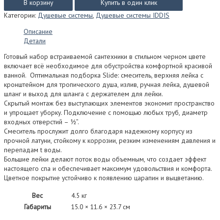
Душевая
В корзину
Купить в один клик
система
Категории:
Душевые системы
,
Душевые системы IDDIS
IDDIS
СЛАЙД
Описание
(Slide)
Детали
со
смесителем
Готовый набор встраиваемой сантехники в стильном черном цвете
скрытого
включает всё необходимое для обустройства комфортной красивой
монтажа
ванной. Оптимальная подборка Slide: смеситель, верхняя лейка с
с
кронштейном для тропического душа, излив, ручная лейка, душевой
верхней
шланг и выход для шланга с держателем для лейки.
и
Скрытый монтаж без выступающих элементов экономит пространство
ручной
и упрощает уборку. Подключение с помощью любых труб, диаметр
лейкой,
входных отверстий – ½”.
с
Смеситель прослужит долго благодаря надежному корпусу из
настенным
прочной латуни, стойкому к коррозии, резким изменениям давления и
изливом
перепадам t воды.
SLIBL03i68
Большие лейки делают поток воды объемным, что создает эффект
(матовый
настоящего спа и обеспечивает максимум удовольствия и комфорта.
чёрный)
Цветное покрытие устойчиво к появлению царапин и выцветанию.
Вес
4.5 кг
Габариты
15.0 × 11.6 × 23.7 см