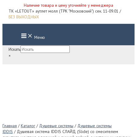
Наличие товара и цену уточняйте у менеджера
Перейти
ТК «LETOUT» аутлет молл (ТРК "Московский") сек. 11-09.01 /
к
БЕЗ ВЫХОДНЫХ
содержимому
Main
Меню
Menu
Искать
×
Главная
/
Каталог
/
Душевые системы
/
Душевые системы
IDDIS
/ Душевая система IDDIS СЛАЙД (Slide) со смесителем