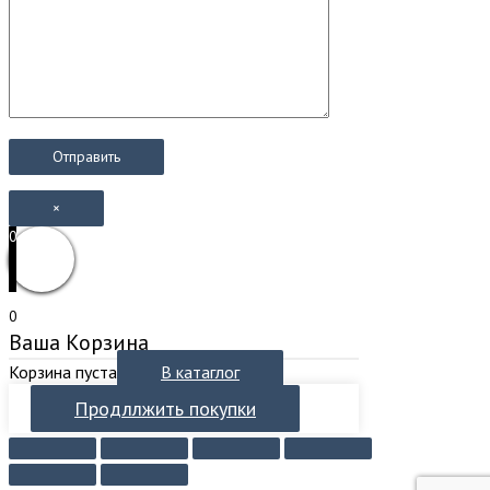
×
0
0
Ваша Корзина
Корзина пуста
В катаглог
Продллжить покупки