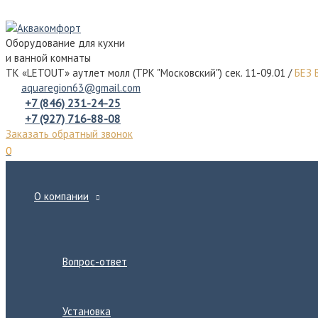
Перейти
к
Оборудование для кухни
содержимому
и ванной комнаты
ТК «LETOUT» аутлет молл (ТРК "Московский") сек. 11-09.01 /
БЕЗ
aquaregion63@gmail.com
+7 (846) 231-24-25
+7 (927) 716-88-08
Заказать обратный звонок
0
О компании
Переключатель
меню
Вопрос-ответ
Установка