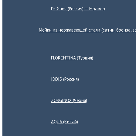
Dr. Gans (Россия) — Мрамор
Мойки из нержавеющей стали (сатин, бронза, зо
Переключатель
меню
FLORENTINA (Турция)
IDDIS (Россия)
ZORGINOX (Чехия)
AQUA (Китай)