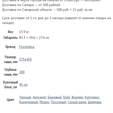
Доставка в черте города на покупку от 25000 руб — бесплатно!
Доставка по Самаре — от 500 рублей
Доставка по Самарской области — 500 руб. + 15 руб. за км
Срок доставки: от 1-го дня до 1 месяца (зависит от наличия товара на
складе).
Вес
15.9 кг
Габариты
83.3 × 59.6 × 27.4 см
Бренд
Florentina
Размер
375х450
чаши, мм
Глубина
200
чаши, мм
Кухонный
45 см
блок, см
Черный
,
Антрацит
,
Бежевый
,
Грей
,
Жасмин
,
Капучино
,
Цвет
Коричневый
,
Мокко
,
Песочный
,
Серый шелк
,
Шампань