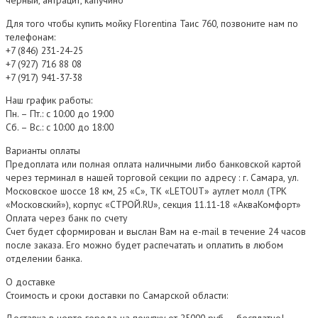
черный, антрацит, капучино
Для того чтобы купить мойку Florentina Таис 760, позвоните нам по
телефонам:
+7 (846) 231-24-25
+7 (927) 716 88 08
+7 (917) 941-37-38
Наш график работы:
Пн. – Пт.: с 10:00 до 19:00
Сб. – Вс.: с 10:00 до 18:00
Варианты оплаты
Предоплата или полная оплата наличными либо банковской картой
через терминал в нашей торговой секции по адресу : г. Самара, ул.
Московское шоссе 18 км, 25 «С», ТК «LETOUT» аутлет молл (ТРК
«Московский»), корпус «СТРОЙ.RU», секция 11.11-18 «АкваКомфорт»
Оплата через банк по счету
Счет будет сформирован и выслан Вам на e-mail в течение 24 часов
после заказа. Его можно будет распечатать и оплатить в любом
отделении банка.
О доставке
Стоимость и сроки доставки по Самарской области: