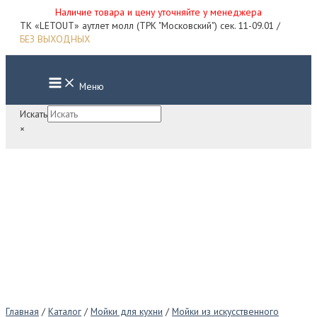
Наличие товара и цену уточняйте у менеджера
Перейти
ТК «LETOUT» аутлет молл (ТРК "Московский") сек. 11-09.01 /
к
БЕЗ ВЫХОДНЫХ
содержимому
Main
Меню
Menu
Искать
×
Главная
/
Каталог
/
Мойки для кухни
/
Мойки из искусственного