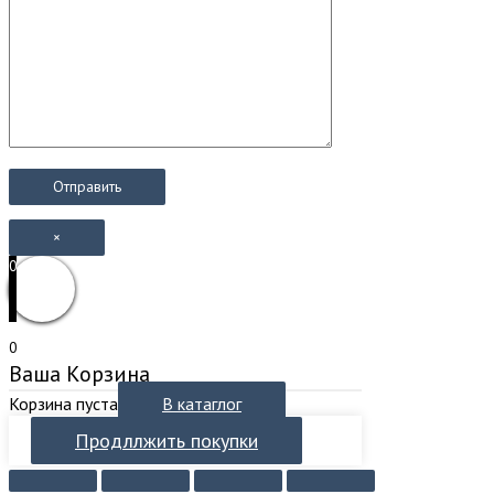
×
0
0
Ваша Корзина
Корзина пуста
В катаглог
Продллжить покупки