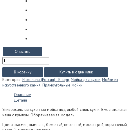
Очистить
Количество
товара
Мойка
В корзину
Купить в один клик
из
Категории:
Florentina (Россия) - Кварц
,
Мойки для кухни
,
Мойки из
искусственного
искусственного камня
,
Прямоугольные мойки
камня
Florentina
Описание
Таис
Детали
760
Универсальная кухонная мойка под любой стиль кухни. Вместительная
чаша с крылом. Оборачиваемая модель.
Цвета: жасмин, шампань, бежевый, песочный, мокко, грей, коричневый,