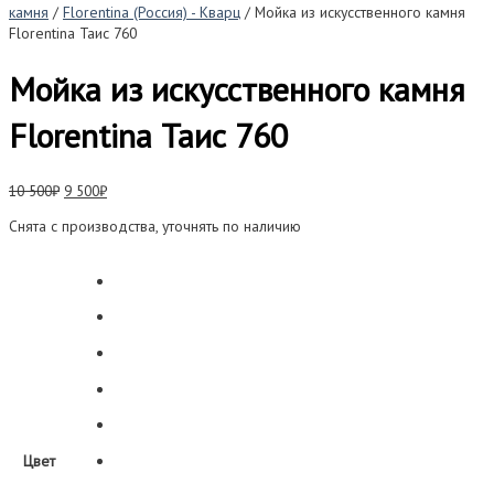
камня
/
Florentina (Россия) - Кварц
/ Мойка из искусственного камня
Florentina Таис 760
Мойка из искусственного камня
Florentina Таис 760
Первоначальная
Текущая
10 500
₽
9 500
₽
цена
цена:
Снята с производства, уточнять по наличию
составляла
9
10
500₽.
500₽.
Цвет