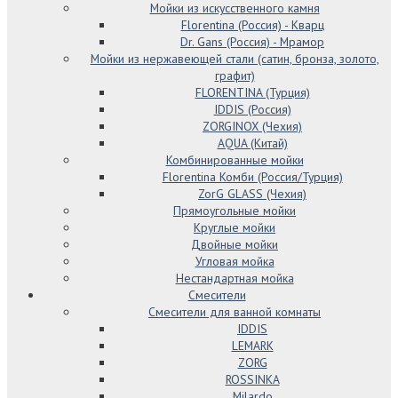
Мойки из искусственного камня
Florentina (Россия) - Кварц
Dr. Gans (Россия) - Мрамор
Мойки из нержавеющей стали (сатин, бронза, золото,
графит)
FLORENTINA (Турция)
IDDIS (Россия)
ZORGINOX (Чехия)
AQUA (Китай)
Комбинированные мойки
Florentina Комби (Россия/Турция)
ZorG GLASS (Чехия)
Прямоугольные мойки
Круглые мойки
Двойные мойки
Угловая мойка
Нестандартная мойка
Смесители
Смесители для ванной комнаты
IDDIS
LEMARK
ZORG
ROSSINKA
Milardo