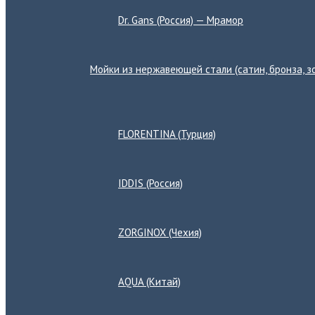
Dr. Gans (Россия) — Мрамор
Мойки из нержавеющей стали (сатин, бронза, зо
Переключатель
меню
FLORENTINA (Турция)
IDDIS (Россия)
ZORGINOX (Чехия)
AQUA (Китай)