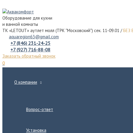
Перейти
к
Оборудование для кухни
содержимому
и ванной комнаты
ТК «LETOUT» аутлет молл (ТРК "Московский") сек. 11-09.01 /
БЕЗ
aquaregion63@gmail.com
+7 (846) 231-24-25
+7 (927) 716-88-08
Заказать обратный звонок
0
О компании
Переключатель
меню
Вопрос-ответ
Установка