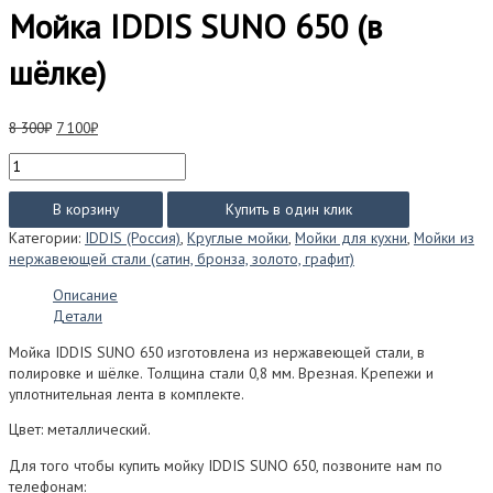
Мойка IDDIS SUNO 650 (в
шёлке)
Первоначальная
Текущая
8 300
₽
7 100
₽
цена
цена:
Количество
составляла
7
товара
8
100₽.
Мойка
В корзину
Купить в один клик
300₽.
IDDIS
Категории:
IDDIS (Россия)
,
Круглые мойки
,
Мойки для кухни
,
Мойки из
SUNO
нержавеющей стали (сатин, бронза, золото, графит)
650
(в
Описание
шёлке)
Детали
Мойка IDDIS SUNO 650 изготовлена из нержавеющей стали, в
полировке и шёлке. Толщина стали 0,8 мм. Врезная. Крепежи и
уплотнительная лента в комплекте.
Цвет: металлический.
Для того чтобы купить мойку IDDIS SUNO 650, позвоните нам по
телефонам: