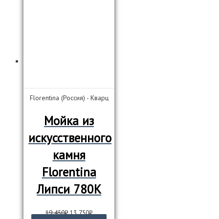
700₽.
несколько
вариаций.
Опции
можно
выбрать
на
странице
товара.
Florentina (Россия) - Кварц
Мойка из
искусственного
камня
Florentina
Липси 780К
Первоначальная
Текущая
19 450
₽
13 750
₽