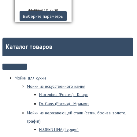
Первоначальная
Текущая
11 900
₽
10 750
₽
цена
цена:
Этот
Выберите параметры
составляла
10
товар
11
750₽.
имеет
900₽.
несколько
вариаций.
Опции
Каталог товаров
можно
выбрать
на
странице
товара.
Мойки для кухни
Мойки из искусственного камня
Florentina (Россия) - Кварц
Dr. Gans (Россия) - Мрамор
Мойки из нержавеющей стали (сатин, бронза, золото,
графит)
FLORENTINA (Турция)