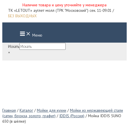
Наличие товара и цену уточняйте у менеджера
Перейти
ТК «LETOUT» аутлет молл (ТРК "Московский") сек. 11-09.01 /
к
БЕЗ ВЫХОДНЫХ
содержимому
Main
Меню
Menu
Искать
×
Главная
/
Каталог
/
Мойки для кухни
/
Мойки из нержавеющей стали
(сатин, бронза, золото, графит)
/
IDDIS (Россия)
/ Мойка IDDIS SUNO
650 (в шёлке)