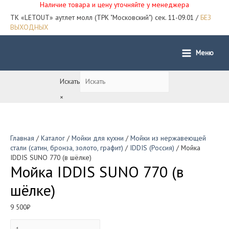
Наличие товара и цену уточняйте у менеджера
ТК «LETOUT» аутлет молл (ТРК "Московский") сек. 11-09.01 /
БЕЗ
ВЫХОДНЫХ
Меню
Main
Menu
Искать
×
Главная
/
Каталог
/
Мойки для кухни
/
Мойки из нержавеющей
стали (сатин, бронза, золото, графит)
/
IDDIS (Россия)
/ Мойка
IDDIS SUNO 770 (в шёлке)
Мойка IDDIS SUNO 770 (в
шёлке)
9 500
₽
Количество