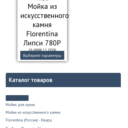
Мойка из
искусственного
камня
Florentina
Липси 780Р
Первоначальная
Текущая
21 000
₽
15 000
₽
цена
цена:
Этот
Выберите параметры
составляла
15
товар
21
000₽.
имеет
000₽.
несколько
вариаций.
Каталог товаров
Опции
можно
выбрать
на
странице
Мойки для кухни
товара.
Мойки из искусственного камня
Florentina (Россия) - Кварц