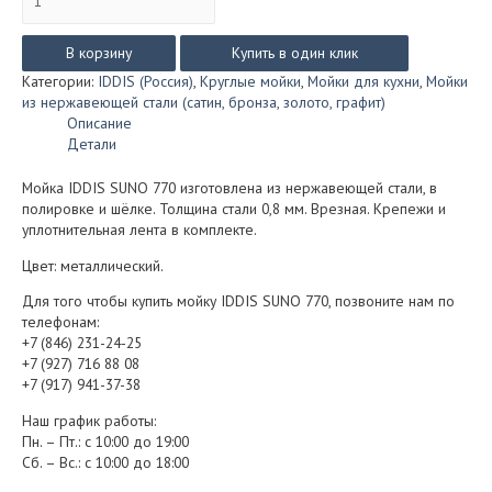
товара
Мойка
IDDIS
В корзину
Купить в один клик
SUNO
Категории:
IDDIS (Россия)
,
Круглые мойки
,
Мойки для кухни
,
Мойки
770
из нержавеющей стали (сатин, бронза, золото, графит)
(в
Описание
шёлке)
Детали
Мойка IDDIS SUNO 770 изготовлена из нержавеющей стали, в
полировке и шёлке. Толщина стали 0,8 мм. Врезная. Крепежи и
уплотнительная лента в комплекте.
Цвет: металлический.
Для того чтобы купить мойку IDDIS SUNO 770, позвоните нам по
телефонам:
+7 (846) 231-24-25
+7 (927) 716 88 08
+7 (917) 941-37-38
Наш график работы:
Пн. – Пт.: с 10:00 до 19:00
Сб. – Вс.: с 10:00 до 18:00