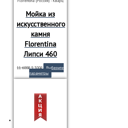
Florentina (Россия) - Кварц
Мойка из
искусственного
камня
Florentina
Липси 460
Первоначальная
Текущая
11 600
₽
9 300
₽
Выберите
цена
цена:
Этот
параметры
составляла
9
товар
11
300₽.
имеет
600₽.
несколько
вариаций.
Опции
можно
выбрать
на
странице
товара.