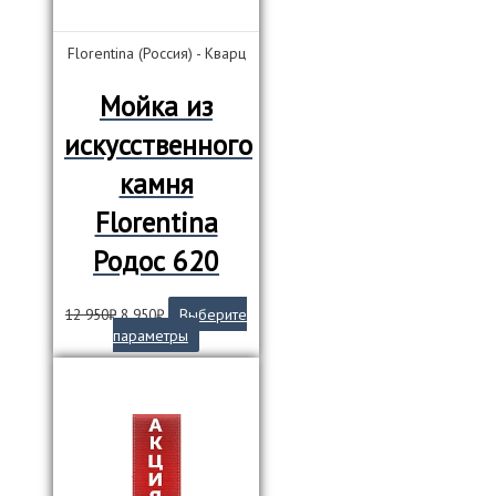
Florentina (Россия) - Кварц
Мойка из
искусственного
камня
Florentina
Родос 620
Первоначальная
Текущая
12 950
₽
8 950
₽
Выберите
цена
цена:
Этот
параметры
составляла
8
товар
12
950₽.
имеет
950₽.
несколько
вариаций.
Опции
можно
выбрать