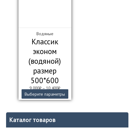
Водяные
Классик
эконом
(водяной)
размер
500*600
9 000
₽
–
10 400
₽
Этот
Выберите параметры
товар
имеет
несколько
вариаций.
Каталог товаров
Опции
можно
выбрать