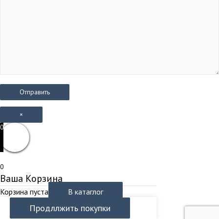
×
0
0
Ваша Корзина
Корзина пуста
В катаглог
Продллжить покупки