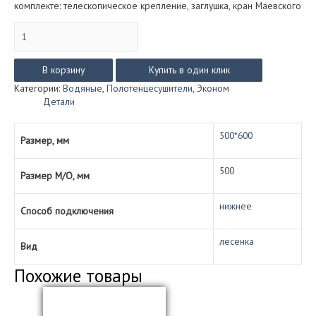
комплекте: телескопическое крепление, заглушка, кран Маевского
Количество
товара
Анкона
с
В корзину
Купить в один клик
полкой
Категории:
Водяные
,
Полотенцесушители
,
Эконом
эконом
Детали
(водяной)
размер
500*600
500*600
Размер, мм
500
Размер М/О, мм
нижнее
Способ подключения
лесенка
Вид
Похожие товары