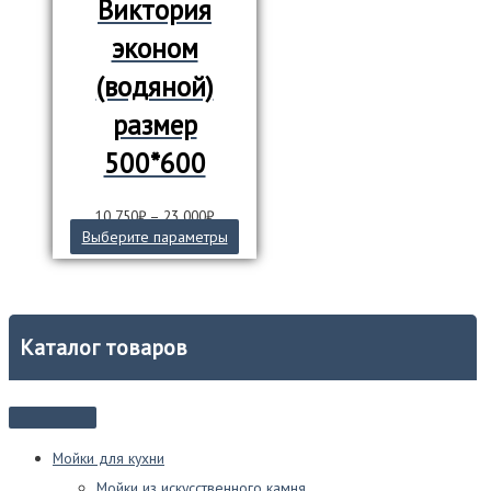
Виктория
эконом
(водяной)
размер
500*600
10 750
₽
–
23 000
₽
Этот
Выберите параметры
товар
имеет
несколько
вариаций.
Опции
Каталог товаров
можно
выбрать
на
странице
товара.
Мойки для кухни
Мойки из искусственного камня