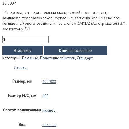
20 500
₽
16 перекладин, нержавеющая сталь, нижний подвод воды, в
комплекте: телескопическое крепление, заглушка, кран Маевского,
комплект углового соединения со сгоном 3/4*1/2 г/ш, отражетели 3/4,
эксцентрики 3/4
Количество
товара
Аврора
В корзину
Купить в один клик
с
Категории:
Водяные
,
Полотенцесушители
,
Стандарт
полкой
стандарт
Детали
(водяной)
размер
Размер, мм
400*800
400*800
Размер М/О, мм
400
Способ подключения
нижнее
Вид
лесенка