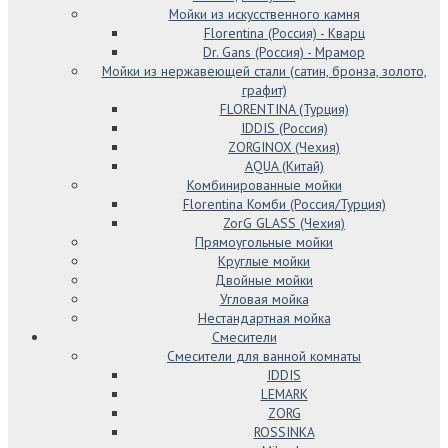
Мойки из искусственного камня
Florentina (Россия) - Кварц
Dr. Gans (Россия) - Мрамор
Мойки из нержавеющей стали (сатин, бронза, золото,
графит)
FLORENTINA (Турция)
IDDIS (Россия)
ZORGINOX (Чехия)
AQUA (Китай)
Комбинированные мойки
Florentina Комби (Россия/Турция)
ZorG GLASS (Чехия)
Прямоугольные мойки
Круглые мойки
Двойные мойки
Угловая мойка
Нестандартная мойка
Смесители
Смесители для ванной комнаты
IDDIS
LEMARK
ZORG
ROSSINKA