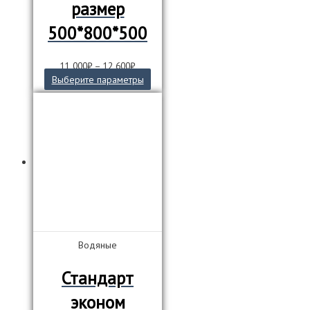
размер
500*800*500
11 000
₽
–
12 600
₽
Этот
Выберите параметры
товар
имеет
несколько
вариаций.
Опции
можно
выбрать
на
странице
товара.
Водяные
Стандарт
эконом