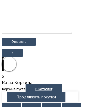
×
0
0
Ваша Корзина
Корзина пуста
В катаглог
Продллжить покупки