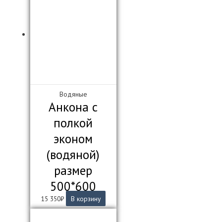
несколько
вариаций.
Опции
можно
выбрать
на
странице
товара.
Водяные
Анкона с
полкой
эконом
(водяной)
размер
500*600
15 350
₽
В корзину