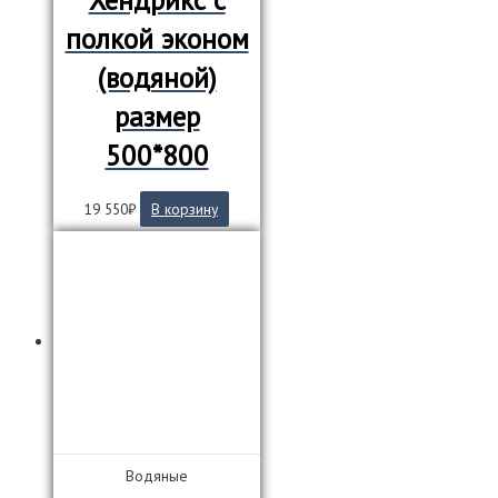
Хендрикс с
полкой эконом
(водяной)
размер
500*800
19 550
₽
В корзину
Водяные