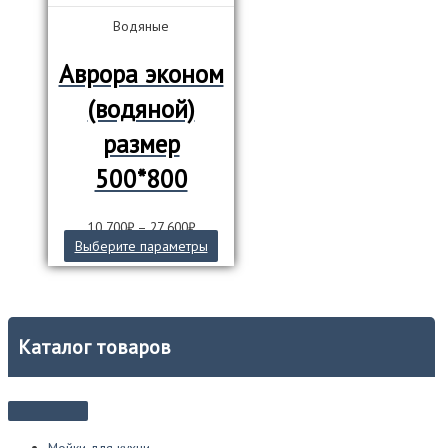
Водяные
Аврора эконом
(водяной)
размер
500*800
10 700
₽
–
27 600
₽
Этот
Выберите параметры
товар
имеет
несколько
вариаций.
Опции
Каталог товаров
можно
выбрать
на
странице
товара.
Мойки для кухни