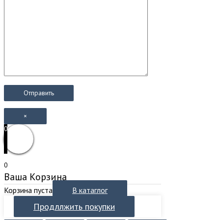
×
0
0
Ваша Корзина
Корзина пуста
В катаглог
Продллжить покупки