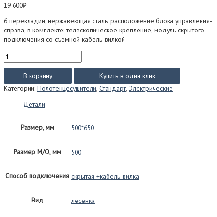
19 600
₽
6 перекладин, нержавеющая сталь, расположение блока управления-
справа, в комплекте: телескопическое крепление, модуль скрытого
подключения со съёмной кабель-вилкой
Количество
товара
Евромикс
В корзину
Купить в один клик
Квадро
Категории:
Полотенцесушители
,
Стандарт
,
Электрические
Стандарт
(электро)
Детали
размер
500*650
Размер, мм
500*650
Размер М/О, мм
500
Способ подключения
скрытая +кабель-вилка
Вид
лесенка