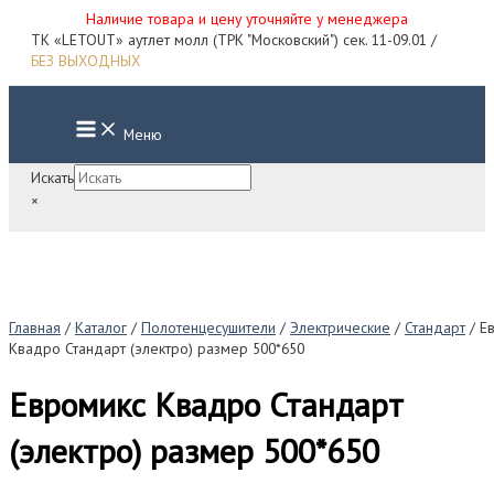
Наличие товара и цену уточняйте у менеджера
Перейти
ТК «LETOUT» аутлет молл (ТРК "Московский") сек. 11-09.01 /
к
БЕЗ ВЫХОДНЫХ
содержимому
Main
Меню
Menu
Искать
×
Главная
/
Каталог
/
Полотенцесушители
/
Электрические
/
Стандарт
/ Е
Квадро Стандарт (электро) размер 500*650
Евромикс Квадро Стандарт
(электро) размер 500*650