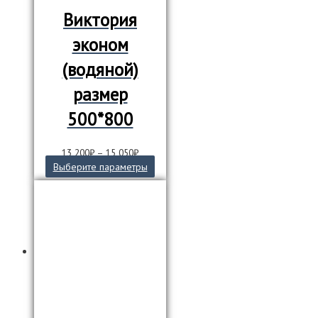
Виктория
эконом
(водяной)
размер
500*800
13 200
₽
–
15 050
₽
Этот
Выберите параметры
товар
имеет
несколько
вариаций.
Опции
можно
выбрать
на
странице
товара.