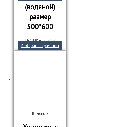
(водяной)
размер
500*600
14 300
₽
–
16 300
₽
Этот
Выберите параметры
товар
имеет
несколько
вариаций.
Опции
можно
выбрать
на
странице
товара.
Водяные