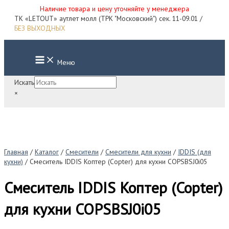
Наличие товара и цену уточняйте у менеджера
Перейти
ТК «LETOUT» аутлет молл (ТРК "Московский") сек. 11-09.01 /
к
БЕЗ ВЫХОДНЫХ
содержимому
Main
Меню
Menu
Искать
×
Главная
/
Каталог
/
Смесители
/
Смесители для кухни
/
IDDIS (для
кухни)
/ Смеситель IDDIS Коптер (Copter) для кухни COPSBSJ0i05
Смеситель IDDIS Коптер (Copter)
для кухни COPSBSJ0i05