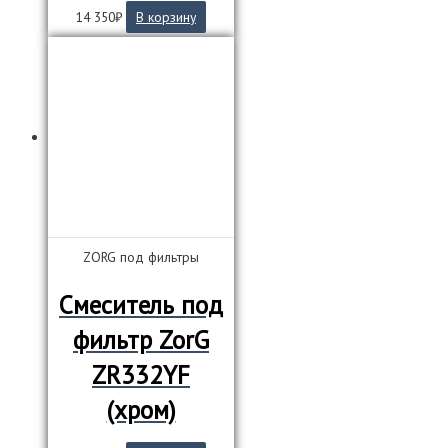
14 350
₽
В корзину
ZORG под фильтры
Смеситель под
фильтр ZorG
ZR332YF
(хром)