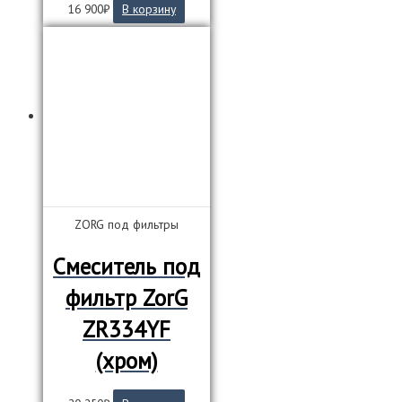
16 900
₽
В корзину
ZORG под фильтры
Смеситель под
фильтр ZorG
ZR334YF
(хром)