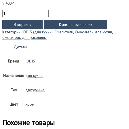
9 400
₽
Количество
товара
Смеситель
В корзину
Купить в один клик
IDDIS
Категории:
IDDIS (для кухни)
,
Смесители
,
Смесители для кухни
,
Коптер
Смеситель для раковины
(Copter)
для
Детали
кухни
COPSBSJ0i05
Бренд
IDDIS
Назначение
для кухни
Тип
двуручные
Цвет
хром
Похожие товары