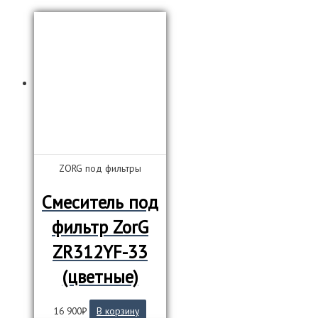
ZORG под фильтры
Смеситель под
фильтр ZorG
ZR312YF-33
(цветные)
16 900
₽
В корзину