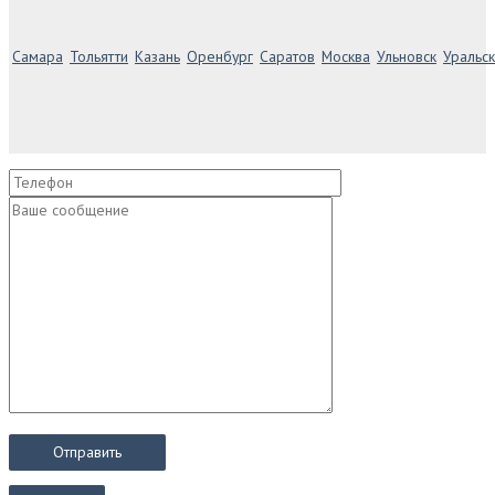
Самара
Тольятти
Казань
Оренбург
Саратов
Москва
Ульновск
Уральск