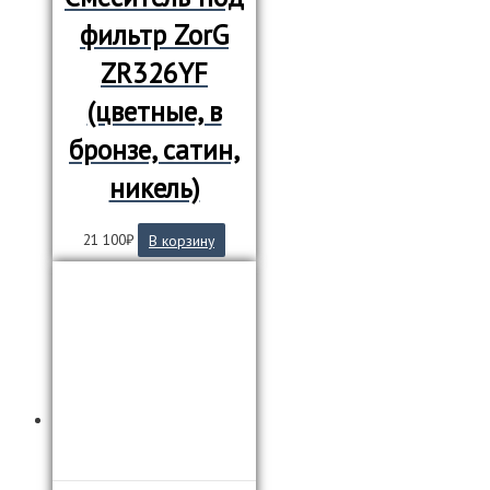
фильтр ZorG
ZR326YF
(цветные, в
бронзе, сатин,
никель)
21 100
₽
В корзину