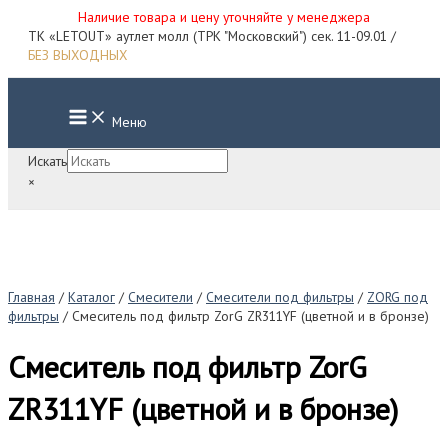
Наличие товара и цену уточняйте у менеджера
Перейти
ТК «LETOUT» аутлет молл (ТРК "Московский") сек. 11-09.01 /
к
БЕЗ ВЫХОДНЫХ
содержимому
Main
Меню
Menu
Искать
×
Главная
/
Каталог
/
Смесители
/
Смесители под фильтры
/
ZORG под
фильтры
/ Смеситель под фильтр ZorG ZR311YF (цветной и в бронзе)
Смеситель под фильтр ZorG
ZR311YF (цветной и в бронзе)