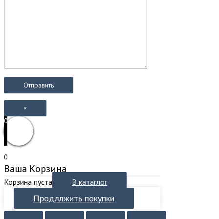
×
0
0
Ваша Корзина
Корзина пуста
В катаглог
Продллжить покупки