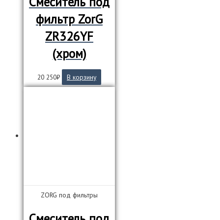
Смеситель под
фильтр ZorG
ZR326YF
(хром)
20 250
₽
В корзину
ZORG под фильтры
Смеситель под