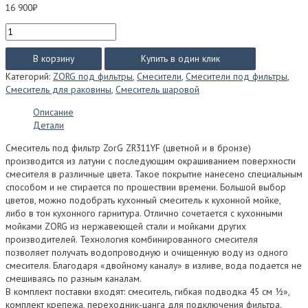
16 900
₽
Количество
товара
Смеситель
В корзину
Купить в один клик
под
Категорий:
ZORG под фильтры
,
Смесители
,
Смесители под фильтры
,
фильтр
Смеситель для раковины
,
Смеситель шаровой
ZorG
ZR311YF
Описание
(цветной
Детали
и
в
Смеситель под фильтр ZorG ZR311YF (цветной и в бронзе)
бронзе)
производится из латуни с последующим окрашиванием поверхности
смесителя в различные цвета. Такое покрытие нанесено специальным
способом и не стирается по прошествии времени. Большой выбор
цветов, можно подобрать кухонный смеситель к кухонной мойке,
либо в тон кухонного гарнитура. Отлично сочетается с кухонными
мойками ZORG из нержавеющей стали и мойками других
производителей. Технология комбинированного смесителя
позволяет получать водопроводную и очищенную воду из одного
смесителя. Благодаря «двойному каналу» в изливе, вода подается не
смешиваясь по разным каналам.
В комплект поставки входят: смеситель, гибкая подводка 45 см ½»,
комплект крепежа, переходник-цанга для подключения фильтра.