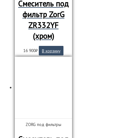
Смеситель под
фильтр ZorG
ZR332YF
(хром)
16 900
₽
В корзину
ZORG под фильтры