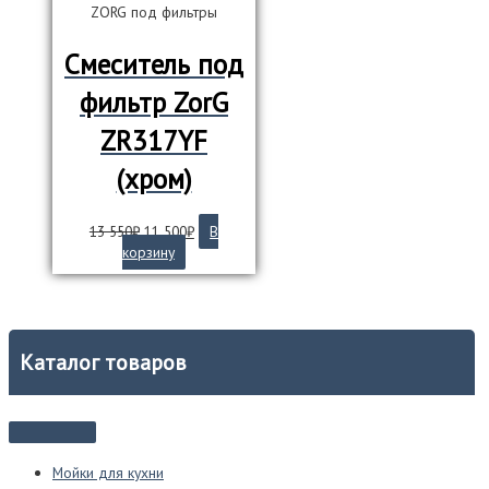
ZORG под фильтры
Смеситель под
фильтр ZorG
ZR317YF
(хром)
Первоначальная
Текущая
13 550
₽
11 500
₽
В
цена
цена:
корзину
составляла
11
13
500₽.
550₽.
Каталог товаров
Мойки для кухни