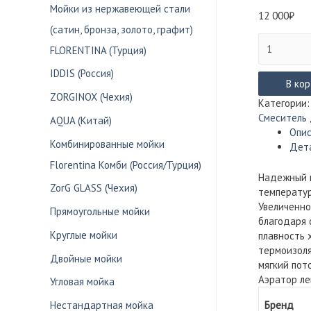
Мойки из нержавеющей стали
12 000
₽
(сатин, бронза, золото, графит)
Количество
FLORENTINA (Турция)
товара
Смеситель
IDDIS (Россия)
IDDIS
В ко
ZORGINOX (Чехия)
КОПТЕР
Категории
(Copter)
Смеситель
AQUA (Китай)
для
Опи
ванны/
Комбинированные мойки
Дет
душа
Florentina Комби (Россия/Турция)
COPSBL2i10
Надежный к
ZorG GLASS (Чехия)
температур
Увеличенно
Прямоугольные мойки
благодаря 
Круглые мойки
плавность 
термоизоля
Двойные мойки
мягкий пот
Аэратор ле
Угловая мойка
Бренд
Нестандартная мойка