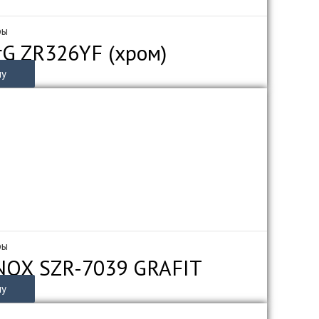
ры
rG ZR326YF (хром)
ну
ры
INOX SZR-7039 GRAFIT
ну