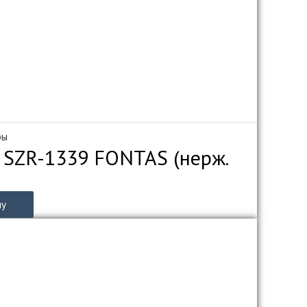
ры
 SZR-1339 FONTAS (нерж.
ну