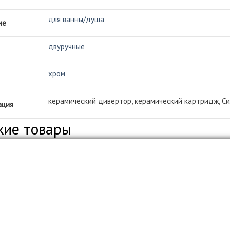
для ванны/душа
ие
двуручные
хром
керамический дивертор, керамический картридж, С
ация
жие товары