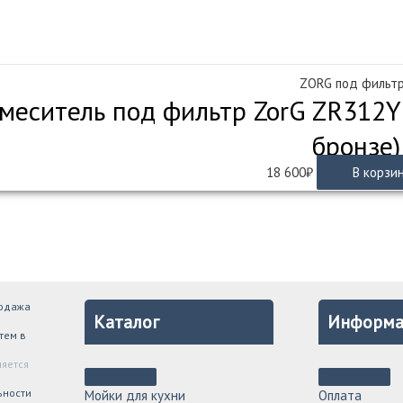
ZORG под фильт
меситель под фильтр ZorG ZR312YF
бронзе)
18 600
₽
В корзи
родажа
Каталог
Информа
тем в
ляется
ьности
Мойки для кухни
Оплата