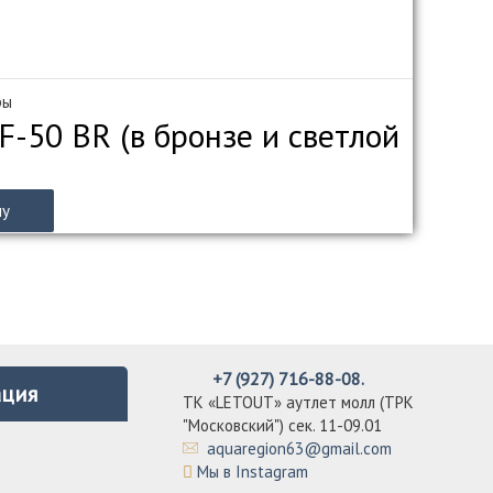
ры
-50 BR (в бронзе и светлой
ну
+7 (927) 716-88-08.
ция
ТК «LETOUT» аутлет молл (ТРК
"Московский") сек. 11-09.01
aquaregion63@gmail.com
Мы в Instagram