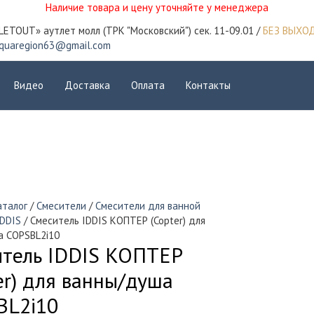
Наличие товара и цену уточняйте у менеджера
LETOUT» аутлет молл (ТРК "Московский") сек. 11-09.01 /
БЕЗ ВЫХО
quaregion63@gmail.com
Видео
Доставка
Оплата
Контакты
аталог
/
Смесители
/
Смесители для ванной
IDDIS
/ Смеситель IDDIS КОПТЕР (Copter) для
а COPSBL2i10
итель IDDIS КОПТЕР
er) для ванны/душа
BL2i10