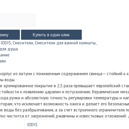
рзину
Купить в один клик
:
IDDIS
,
Смесители
,
Смесители для ванной комнаты
,
 для душа
сание
али
орпус из латуни с пониженным содержанием свинца— стойкий к к
ы воды.
е хромированное покрытие в 2,5 раза превышает европейский ста
стойкости к появлению царапин и потускнению. Керамические м
хода ручки и абсолютную точность регулировки температуры и нап
торам, что исключает возможность ожога и делает его безопасны
ок воды без разбрызгивания, а за счет встроенного ограничителя 
гко чистится от загрязнений, ржавчины и известковых отложений: 
IDDIS