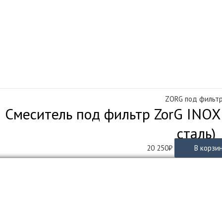
ZORG под фильт
Смеситель под фильтр ZorG INOX
сталь)
20 250
₽
В корзи